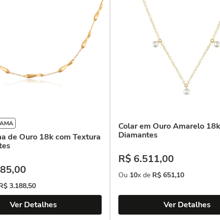
YAMA
Colar em Ouro Amarelo 18
Diamantes
ma de Ouro 18k com Textura
tes
R$
6
.
511
,
00
85
,
00
Ou
10
x de
R$
651
,
10
R$
3
.
188
,
50
Ver Detalhes
Ver Detalhes