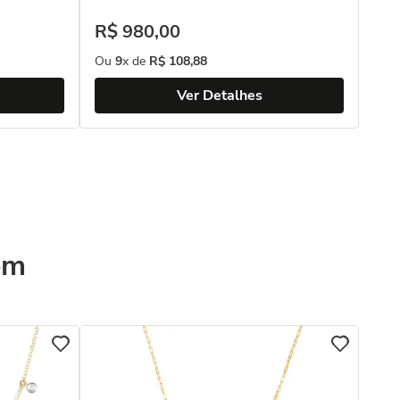
R$
980
,
00
Ou
9
x de
R$
108
,
88
Ver Detalhes
ém
COL
Col