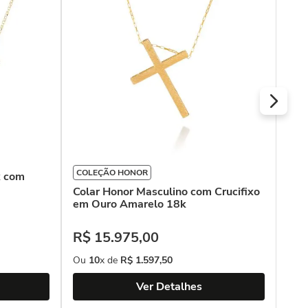
Dia
R$
Ou
COLEÇÃO HONOR
k com
Colar Honor Masculino com Crucifixo
em Ouro Amarelo 18k
R$
15
.
975
,
00
Ou
10
x de
R$
1
.
597
,
50
Ver Detalhes