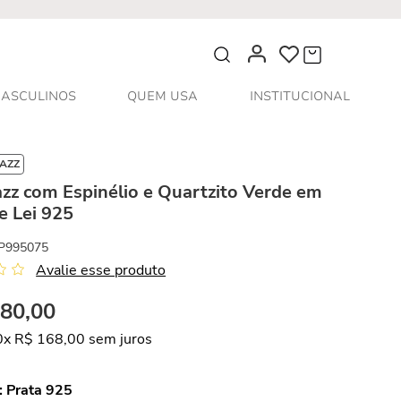
O que você procura?
ASCULINOS
QUEM USA
INSTITUCIONAL
JAZZ
azz com Espinélio e Quartzito Verde em
e Lei 925
P995075
Avalie esse produto
680
,
00
0
x
R$
168
,
00
sem juros
:
Prata 925