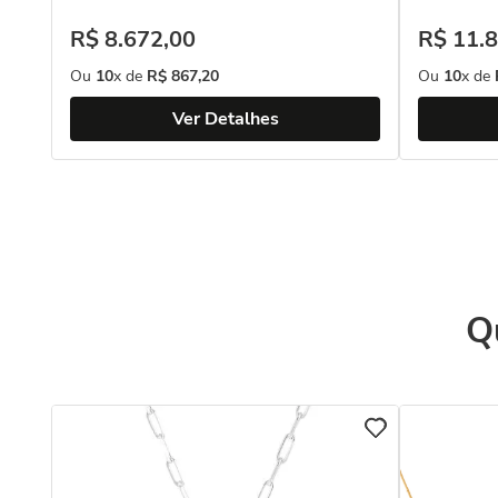
R$
8
.
672
,
00
R$
11
.
8
Ou
10
x de
R$
867
,
20
Ou
10
x de
Ver Detalhes
Q