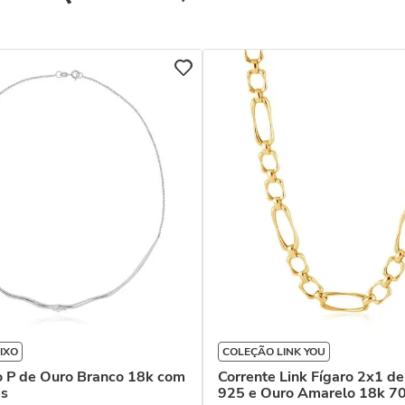
IXO
COLEÇÃO LINK YOU
o P de Ouro Branco 18k com
Corrente Link Fígaro 2x1 de
s
925 e Ouro Amarelo 18k 7