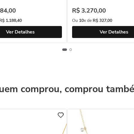
84
,
00
R$
3
.
270
,
00
R$
1
.
188
,
40
Ou
10
x de
R$
327
,
00
Ver Detalhes
Ver Detalhes
uem comprou, comprou tamb