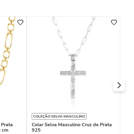
CO
Col
Ama
R$
Ou
COLEÇÃO SELVA MASCULINO
 Prata
Colar Selva Masculino Cruz de Prata
0 cm
925