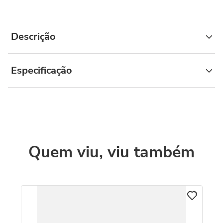
Descrição
Especificação
Quem viu, viu também
C
o
Co