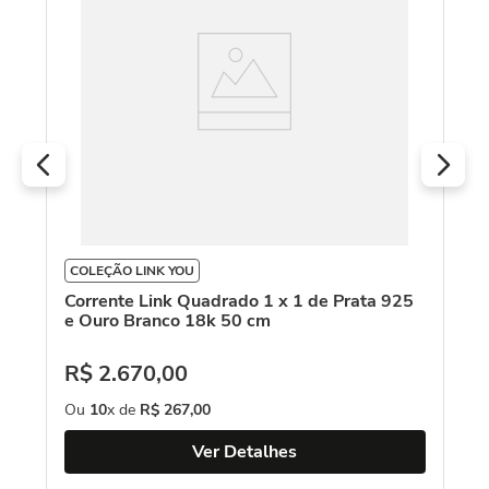
18
R
O
COLEÇÃO LINK YOU
Corrente Link Quadrado 1 x 1 de Prata 925
e Ouro Branco 18k 50 cm
R$
2
.
670
,
00
Ou
10
x de
R$
267
,
00
Ver Detalhes