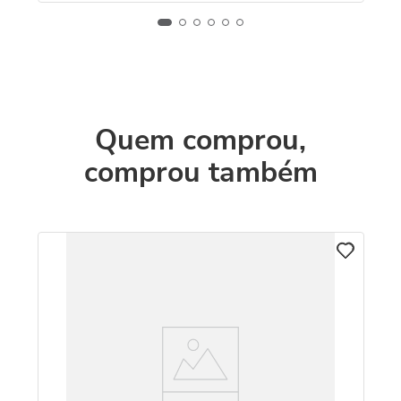
Quem comprou,
comprou também
Co
c
R
O