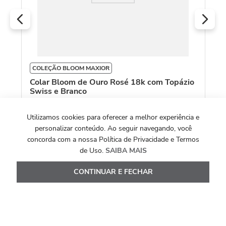
COLEÇÃO BLOOM MAXIOR
Colar Bloom de Ouro Rosé 18k com Topázio
Swiss e Branco
R$
7
.
029
,
00
Utilizamos cookies para oferecer a melhor experiência e
personalizar conteúdo. Ao seguir navegando, você
Ou
10
x de
R$
702
,
90
concorda com a nossa Política de Privacidade e Termos
de Uso.
SAIBA MAIS
Ver Detalhes
CONTINUAR E FECHAR