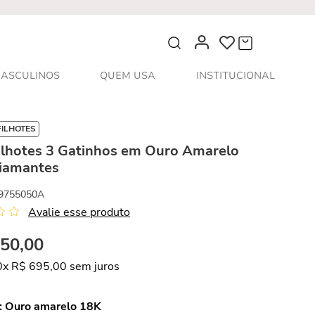
O que você procura?
ASCULINOS
QUEM USA
INSTITUCIONAL
FILHOTES
Filhotes 3 Gatinhos em Ouro Amarelo
diamantes
9755050A
Avalie esse produto
950
,
00
0
x
R$
695
,
00
sem juros
:
Ouro amarelo 18K