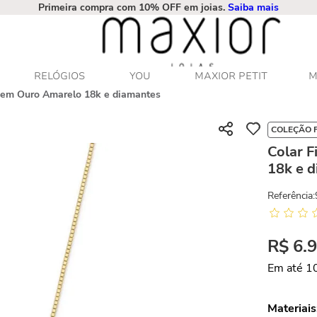
Primeira compra com 10% OFF em joias.
Saiba mais
RELÓGIOS
YOU
MAXIOR PETIT
M
s em Ouro Amarelo 18k e diamantes
COLEÇÃO 
Colar 
18k e 
Referência
:
R$
6
.
Em até
1
Materiais