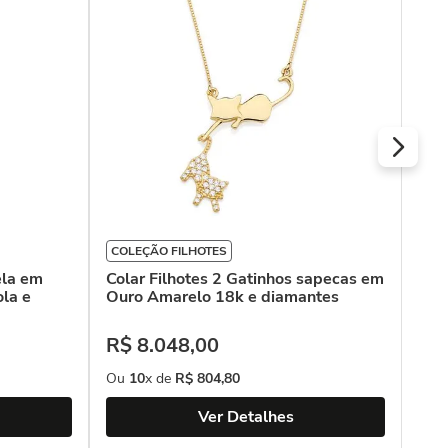
fil
R$
Ou
COLEÇÃO FILHOTES
ela em
Colar Filhotes 2 Gatinhos sapecas em
la e
Ouro Amarelo 18k e diamantes
R$
8
.
048
,
00
Ou
10
x de
R$
804
,
80
Ver Detalhes