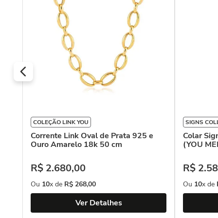
COLEÇÃO LINK YOU
SIGNS COL
co
Corrente Link Oval de Prata 925 e
Colar Sig
Ouro Amarelo 18k 50 cm
(YOU MEN
R$
2
.
680
,
00
R$
2
.
58
Ou
10
x de
R$
268
,
00
Ou
10
x de
Ver Detalhes