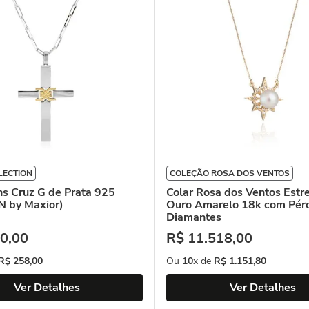
LECTION
COLEÇÃO ROSA DOS VENTOS
ns Cruz G de Prata 925
Colar Rosa dos Ventos Estr
 by Maxior)
Ouro Amarelo 18k com Péro
Diamantes
0
,
00
R$
11
.
518
,
00
R$
258
,
00
Ou
10
x de
R$
1
.
151
,
80
Ver Detalhes
Ver Detalhes