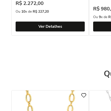
R$
2
.
272
,
00
R$
980
,
Ou
10
x de
R$
227
,
20
Ou
9
x de
R
Ver Detalhes
Q