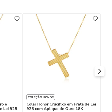
COL
Col
fil
dia
R$
Ou
COLEÇÃO HONOR
ro e
Colar Honor Crucifixo em Prata de Lei
e Lei 925
925 com Aplique de Ouro 18K