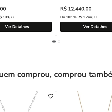
00
R$
12
.
440
,
00
$
108
,
88
Ou
10
x de
R$
1
.
244
,
00
Ver Detalhes
Ver Detalhes
uem comprou, comprou tamb