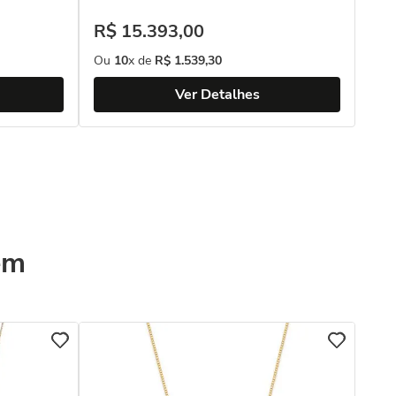
R$
15
.
393
,
00
Ou
10
x de
R$
1
.
539
,
30
Ver Detalhes
ém
COL
Col