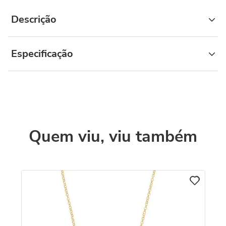
Descrição
Especificação
Quem viu, viu também
C
Co
D