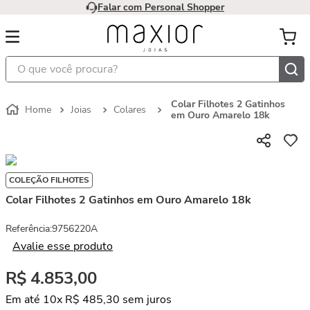
Falar com Personal Shopper
O que você procura?
Colar Filhotes 2 Gatinhos
Joias
Colares
em Ouro Amarelo 18k
COLEÇÃO FILHOTES
Colar Filhotes 2 Gatinhos em Ouro Amarelo 18k
Referência
:
9756220A
Avalie esse produto
R$
4
.
853
,
00
Em até
10
x
R$
485
,
30
sem juros