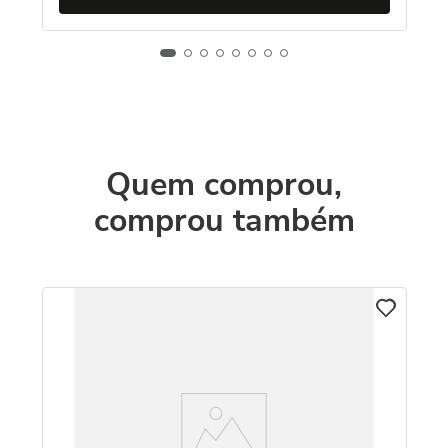
Quem comprou,
comprou também
C
8k
Co
Qu
R