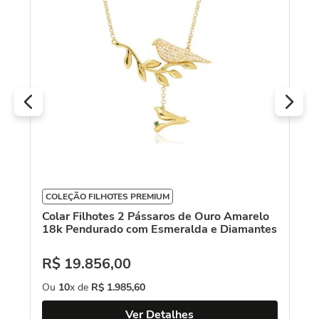
R
O
COLEÇÃO FILHOTES PREMIUM
Colar Filhotes 2 Pássaros de Ouro Amarelo
18k Pendurado com Esmeralda e Diamantes
R$
19
.
856
,
00
Ou
10
x de
R$
1
.
985
,
60
Ver Detalhes