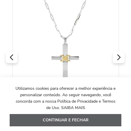
Co
(Y
R
O
Utilizamos cookies para oferecer a melhor experiência e
personalizar conteúdo. Ao seguir navegando, você
SIGNS COLLECTION
concorda com a nossa Política de Privacidade e Termos
Colar Signs Cruz G de Prata 925 (YOU MEN
de Uso.
SAIBA MAIS
by Maxior)
CONTINUAR E FECHAR
R$
2
.
580
,
00