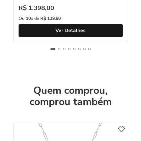
R$
1
.
398
,
00
Ou
10
x de
R$
139
,
80
Ver Detalhes
Quem comprou,
comprou também
C