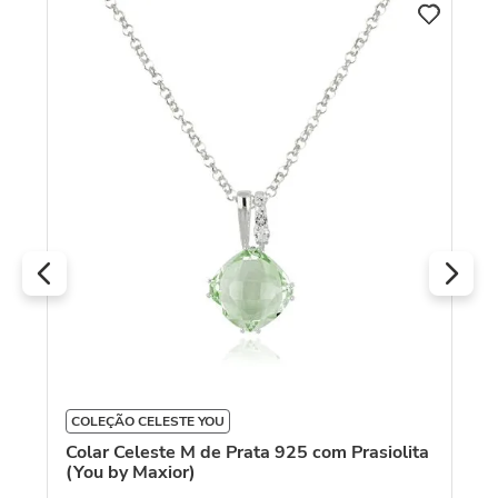
C
Co
(Y
COLEÇÃO CELESTE YOU
Colar Celeste M de Prata 925 com Prasiolita
R
(You by Maxior)
O