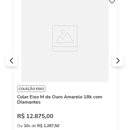
C
Co
s
Am
R
O
COLEÇÃO EIXO
Colar Eixo M de Ouro Amarelo 18k com
DIamantes
R$
12
.
875
,
00
Ou
10
x de
R$
1
.
287
,
50