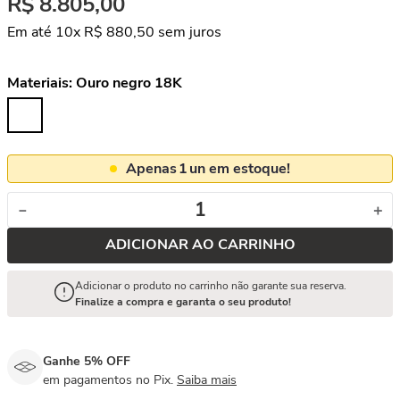
R$
8
.
805
,
00
Em até
10
x
R$
880
,
50
sem juros
Materiais:
Ouro negro 18K
Apenas
1
un em estoque!
－
＋
ADICIONAR AO CARRINHO
Adicionar o produto no carrinho não garante sua reserva.
Finalize a compra e garanta o seu produto!
Ganhe 5% OFF
em pagamentos no Pix.
Saiba mais