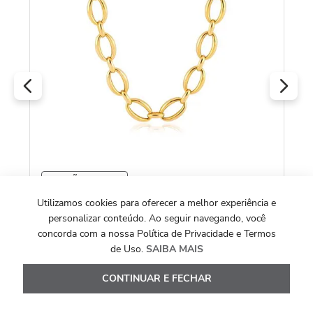
C
Co
(Y
COLEÇÃO LINK YOU
Corrente Link Oval de Prata 925 e Ouro
R
Utilizamos cookies para oferecer a melhor experiência e
Amarelo 18k 50 cm
personalizar conteúdo. Ao seguir navegando, você
O
concorda com a nossa Política de Privacidade e Termos
R$
2
.
680
,
00
de Uso.
SAIBA MAIS
Ou
10
x de
R$
268
,
00
CONTINUAR E FECHAR
Ver Detalhes