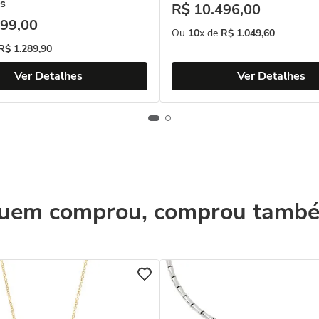
s
R$
10
.
496
,
00
99
,
00
Ou
10
x de
R$
1
.
049
,
60
R$
1
.
289
,
90
Ver Detalhes
Ver Detalhes
uem comprou, comprou tamb