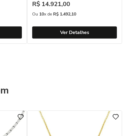
R$
14
.
921
,
00
Ou
10
x de
R$
1
.
492
,
10
Ver Detalhes
ém
COL
Cho