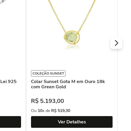
de 
R$
Ou
COLEÇÃO SUNSET
 Lei 925
Colar Sunset Gota M em Ouro 18k
com Green Gold
R$
5
.
193
,
00
Ou
10
x de
R$
519
,
30
Ver Detalhes