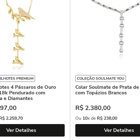
ILHOTES PREMIUM
COLEÇÃO SOULMATE YOU
hotes 4 Pássaros de Ouro
Colar Soulmate de Prata de
18k Pendurado com
com Topázios Brancos
a e Diamantes
97
,
00
R$
2
.
380
,
00
R$
2
.
259
,
70
Ou
10
x de
R$
238
,
00
Ver Detalhes
Ver Detalhes