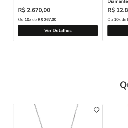
Diamante
R$
2
.
670
,
00
R$
12
.
8
Ou
10
x de
R$
267
,
00
Ou
10
x de
Ver Detalhes
Q
s de