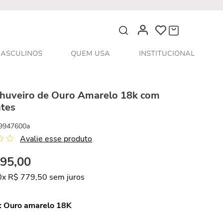
O que você procura?
ASCULINOS
QUEM USA
INSTITUCIONAL
Chuveiro de Ouro Amarelo 18k com
tes
9947600a
Avalie esse produto
795
,
00
0
x
R$
779
,
50
sem juros
:
Ouro amarelo 18K