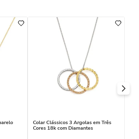
COL
Colar
com
R$
Ou
marelo
Colar Clássicos 3 Argolas em Três
Cores 18k com Diamantes