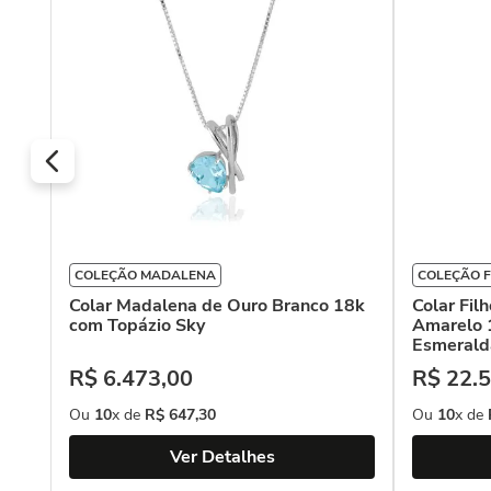
COLEÇÃO MADALENA
COLEÇÃO F
Colar Madalena de Ouro Branco 18k
Colar Fil
com Topázio Sky
Amarelo 
Esmerald
R$
6
.
473
,
00
R$
22
.
5
Ou
10
x de
R$
647
,
30
Ou
10
x de
Ver Detalhes