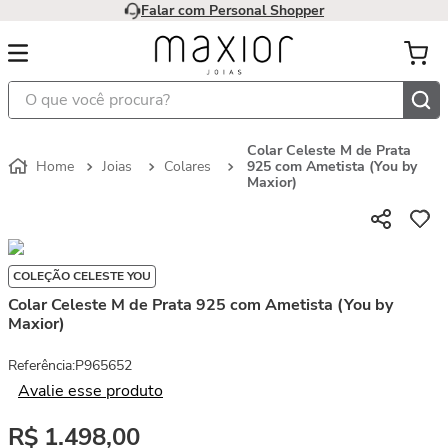
Falar com Personal Shopper
O que você procura?
Colar Celeste M de Prata
Joias
Colares
925 com Ametista (You by
Maxior)
COLEÇÃO CELESTE YOU
Colar Celeste M de Prata 925 com Ametista (You by
Maxior)
Referência
:
P965652
Avalie esse produto
R$
1
.
498
,
00