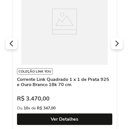
R
O
COLEÇÃO LINK YOU
Corrente Link Quadrado 1 x 1 de Prata 925
e Ouro Branco 18k 70 cm
R$
3
.
470
,
00
Ou
10
x de
R$
347
,
00
Ver Detalhes