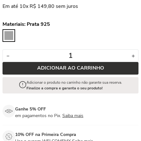
Em até
10
x
R$
149
,
80
sem juros
Materiais:
Prata 925
－
＋
ADICIONAR AO CARRINHO
Adicionar o produto no carrinho não garante sua reserva.
Finalize a compra e garanta o seu produto!
Ganhe 5% OFF
em pagamentos no Pix.
Saiba mais
10% OFF na Primeira Compra