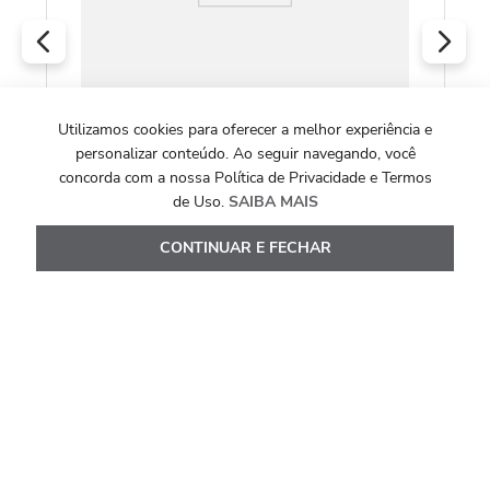
Utilizamos cookies para oferecer a melhor experiência e
COLEÇÃO CELESTE YOU
personalizar conteúdo. Ao seguir navegando, você
Colar Celeste P de Prata 925 com Prasiolita
concorda com a nossa Política de Privacidade e Termos
(You by Maxior)
de Uso.
SAIBA MAIS
R$
658
,
00
CONTINUAR E FECHAR
Ou
6
x de
R$
109
,
66
Ver Detalhes