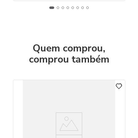
Quem comprou,
comprou também
C
o
Co
Le
R
O