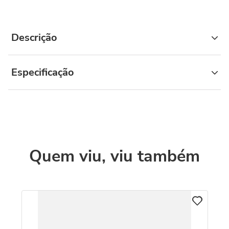
Descrição
Especificação
Quem viu, viu também
C
o
Co