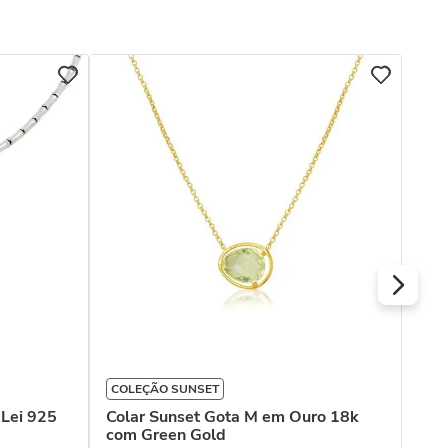
COL
Col
Dia
R$
Ou
COLEÇÃO SUNSET
 Lei 925
Colar Sunset Gota M em Ouro 18k
com Green Gold