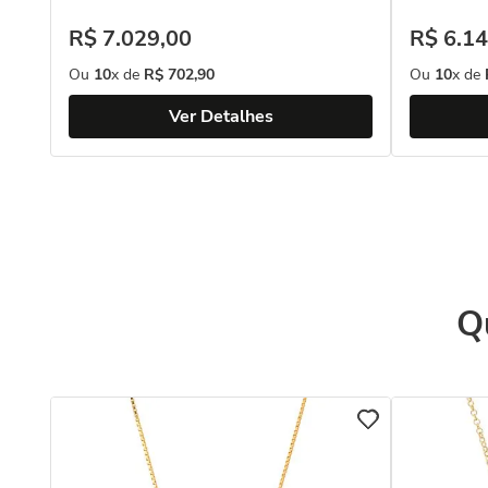
R$
7
.
029
,
00
R$
6
.
14
Ou
10
x de
R$
702
,
90
Ou
10
x de
Ver Detalhes
Q
n