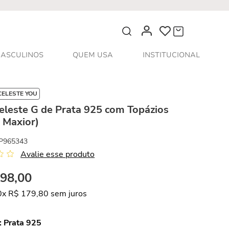
O que você procura?
ASCULINOS
QUEM USA
INSTITUCIONAL
CELESTE YOU
eleste G de Prata 925 com Topázios
 Maxior)
P965343
Avalie esse produto
798
,
00
0
x
R$
179
,
80
sem juros
:
Prata 925