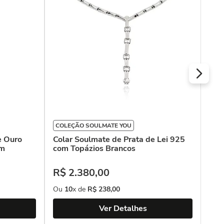
com
R$
Ou
COLEÇÃO SOULMATE YOU
e Ouro
Colar Soulmate de Prata de Lei 925
om
com Topázios Brancos
R$
2
.
380
,
00
Ou
10
x de
R$
238
,
00
Ver Detalhes