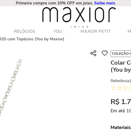
Primeira compra com 10% OFF em joias.
Saiba mais
RELÓGIOS
YOU
MAXIOR PETIT
M
 925 com Topázios (You by Maxior)
COLEÇÃO 
Colar C
(You by
Referência
:
R$
1
.
Em até
1
Materiais