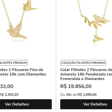
ILHOTES PREMIUM
COLEÇÃO FILHOTES PREMIUM
hotes 2 Pássaros Fixo de
Colar Filhotes 2 Pássaros d
relo 18k com Diamantes
Amarelo 18k Pendurado c
Esmeralda e Diamantes
32
,
00
R$
19
.
856
,
00
R$
2
.
303
,
20
Ou
10
x de
R$
1
.
985
,
60
Ver Detalhes
Ver Detalhes