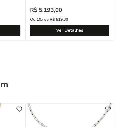
R$
5
.
193
,
00
Ou
10
x de
R$
519
,
30
Ver Detalhes
ém
COL
Col