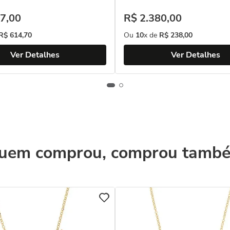
7
,
00
R$
2
.
380
,
00
R$
614
,
70
Ou
10
x de
R$
238
,
00
Ver Detalhes
Ver Detalhes
uem comprou, comprou tamb