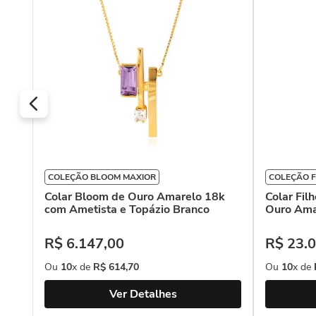
COLEÇÃO BLOOM MAXIOR
COLEÇÃO F
Colar Bloom de Ouro Amarelo 18k
Colar Fil
com Ametista e Topázio Branco
Ouro Ama
R$
6
.
147
,
00
R$
23
.
0
Ou
10
x de
R$
614
,
70
Ou
10
x de
Ver Detalhes