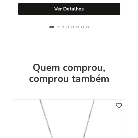
Ver Detalhes
Quem comprou,
comprou também
C
Co
Am