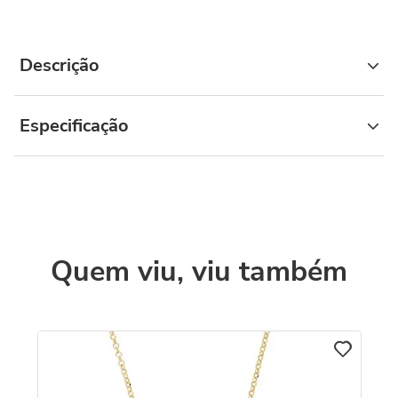
Descrição
Especificação
Quem viu, viu também
C
Co