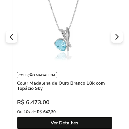
R
O
COLEÇÃO MADALENA
Colar Madalena de Ouro Branco 18k com
Topázio Sky
R$
6
.
473
,
00
Ou
10
x de
R$
647
,
30
Ver Detalhes