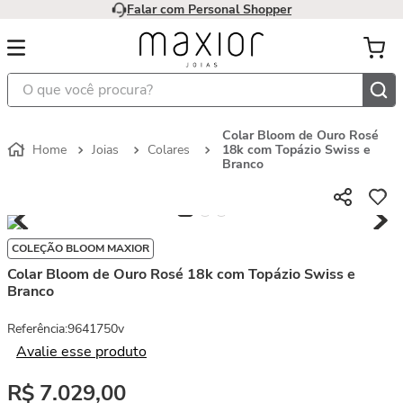
Falar com Personal Shopper
O que você procura?
Colar Bloom de Ouro Rosé
Joias
Colares
18k com Topázio Swiss e
Branco
COLEÇÃO BLOOM MAXIOR
Colar Bloom de Ouro Rosé 18k com Topázio Swiss e
Branco
Referência
:
9641750v
Avalie esse produto
R$
7
.
029
,
00