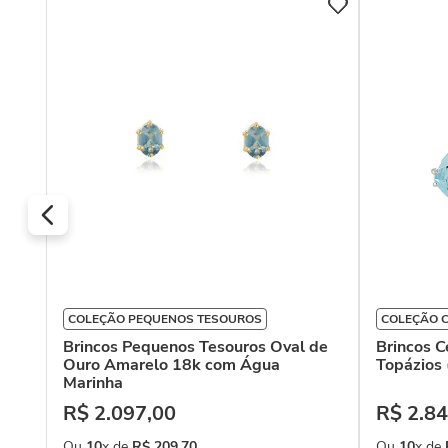
18k
COLEÇÃO PEQUENOS TESOUROS
COLEÇÃO C
Brincos Pequenos Tesouros Oval de
Brincos C
Ouro Amarelo 18k com Água
Topázios 
Marinha
R$
2
.
097
,
00
R$
2
.
84
Ou
10
x de
R$
209
,
70
Ou
10
x de