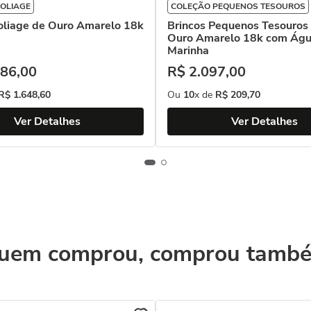
OLIAGE
COLEÇÃO PEQUENOS TESOUROS
oliage de Ouro Amarelo 18k
Brincos Pequenos Tesouros
Ouro Amarelo 18k com Ág
Marinha
86
,
00
R$
2
.
097
,
00
R$
1
.
648
,
60
Ou
10
x de
R$
209
,
70
Ver Detalhes
Ver Detalhes
uem comprou, comprou tamb