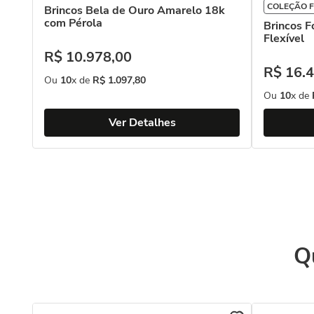
COLEÇÃO F
Brincos Bela de Ouro Amarelo 18k
com Pérola
Brincos F
Flexível
R$
10
.
978
,
00
R$
16
.
4
Ou
10
x de
R$
1
.
097
,
80
Ou
10
x de
Ver Detalhes
Q