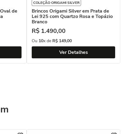
COLEÇÃO ORIGAMI SILVER
 Oval de
Brincos Origami Silver em Prata de
ua
Lei 925 com Quartzo Rosa e Topázio
Branco
R$
1
.
490
,
00
Ou
10
x de
R$
149
,
00
Ver Detalhes
ém