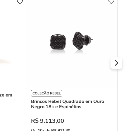
COLEÇÃO REBEL
COL
ize em
Brincos Rebel Quadrado em Ouro
Bri
Negro 18k e Espinélios
de 
Dia
R$
9
.
113
,
00
R$
Ou
10
x de
R$
911
,
30
Ou