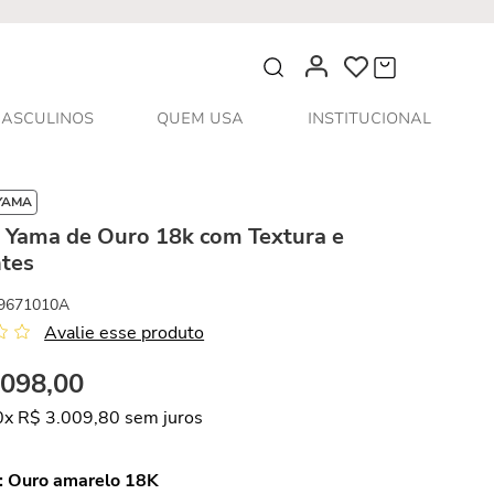
O que você procura?
ASCULINOS
QUEM USA
INSTITUCIONAL
YAMA
s Yama de Ouro 18k com Textura e
tes
9671010A
Avalie esse produto
.
098
,
00
0
x
R$
3
.
009
,
80
sem juros
:
Ouro amarelo 18K