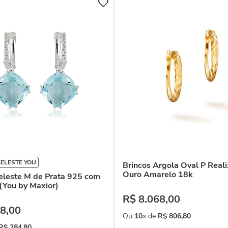
ELESTE YOU
Brincos Argola Oval P Real
Ouro Amarelo 18k
eleste M de Prata 925 com
(You by Maxior)
R$
8
.
068
,
00
8
,
00
Ou
10
x de
R$
806
,
80
R$
284
,
80