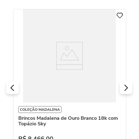
COLEÇÃO MADALENA
Brincos Madalena de Ouro Branco 18k com
Topázio Sky
C
Br
R$
8
.
466
,
00