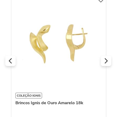
Br
D
R
O
COLEÇÃO IGNIS
Brincos Ignis de Ouro Amarelo 18k