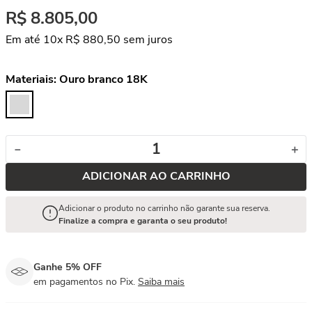
R$
8
.
805
,
00
Em até
10
x
R$
880
,
50
sem juros
Materiais:
Ouro branco 18K
－
＋
ADICIONAR AO CARRINHO
Adicionar o produto no carrinho não garante sua reserva.
Finalize a compra e garanta o seu produto!
Ganhe 5% OFF
em pagamentos no Pix.
Saiba mais