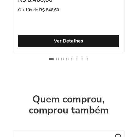
Es
Ou
10
x de
R$
846
,
60
R
O
Ver Detalhes
Quem comprou,
comprou também