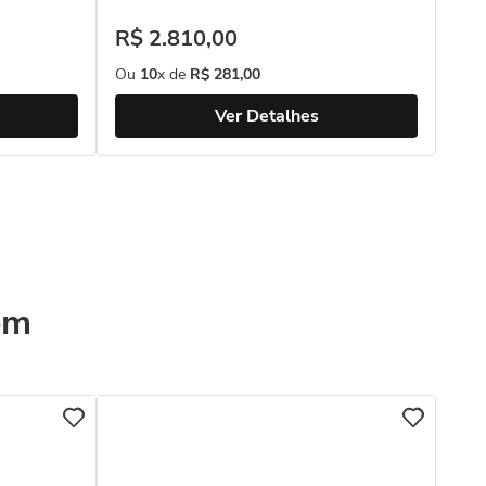
R$
R$
2
.
810
,
00
Ou
Ou
10
x de
R$
281
,
00
Ver Detalhes
ém
COL
Bri