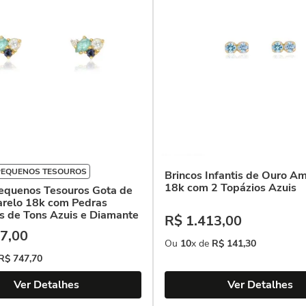
PEQUENOS TESOUROS
Brincos Infantis de Ouro A
18k com 2 Topázios Azuis
Pequenos Tesouros Gota de
relo 18k com Pedras
as de Tons Azuis e Diamante
R$
1
.
413
,
00
7
,
00
Ou
10
x de
R$
141
,
30
R$
747
,
70
Ver Detalhes
Ver Detalhes