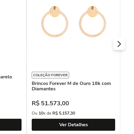
Bra
R$
Ou
COLEÇÃO FOREVER
marelo
Brincos Forever M de Ouro 18k com
Diamantes
R$
51
.
573
,
00
Ou
10
x de
R$
5
.
157
,
30
Ver Detalhes