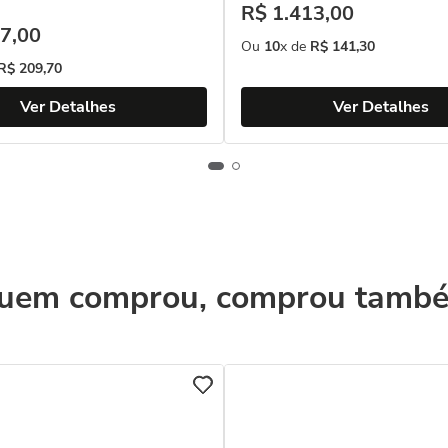
R$
1
.
413
,
00
7
,
00
Ou
10
x de
R$
141
,
30
R$
209
,
70
Ver Detalhes
Ver Detalhes
uem comprou, comprou tamb