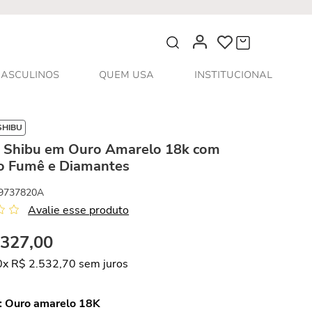
O que você procura?
ASCULINOS
QUEM USA
INSTITUCIONAL
SHIBU
s Shibu em Ouro Amarelo 18k com
o Fumê e Diamantes
9737820A
Avalie esse produto
.
327
,
00
0
x
R$
2
.
532
,
70
sem juros
:
Ouro amarelo 18K