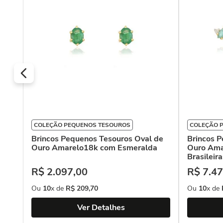
COLEÇÃO PEQUENOS TESOUROS
COLEÇÃO 
ei
Brincos Pequenos Tesouros Oval de
Brincos 
Ouro Amarelo18k com Esmeralda
Ouro Ama
Brasileir
R$
2
.
097
,
00
R$
7
.
47
Ou
10
x de
R$
209
,
70
Ou
10
x de
Ver Detalhes