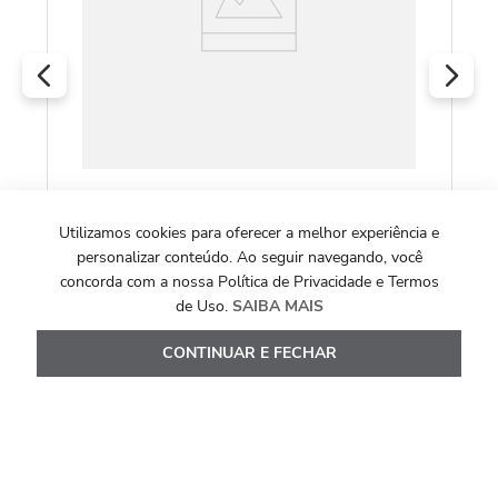
Brincos Infantis Morango de Ouro Amarelo
18k Esmaltado
Utilizamos cookies para oferecer a melhor experiência e
personalizar conteúdo. Ao seguir navegando, você
R$
1
.
244
,
00
concorda com a nossa Política de Privacidade e Termos
de Uso.
SAIBA MAIS
Ou
10
x de
R$
124
,
40
CONTINUAR E FECHAR
Ver Detalhes