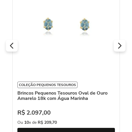
To
R
O
COLEÇÃO PEQUENOS TESOUROS
Brincos Pequenos Tesouros Oval de Ouro
Amarelo 18k com Água Marinha
R$
2
.
097
,
00
Ou
10
x de
R$
209
,
70