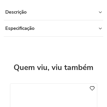
Descrição
Especificação
Quem viu, viu também
C
Br
Am