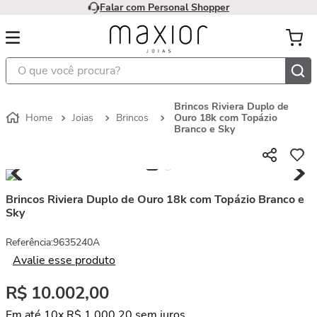
Falar com Personal Shopper
O que você procura?
Brincos Riviera Duplo de
Joias
Brincos
Ouro 18k com Topázio
Branco e Sky
Brincos Riviera Duplo de Ouro 18k com Topázio Branco e
Sky
Referência
:
9635240A
Avalie esse produto
R$
10
.
002
,
00
Em até
10
x
R$
1
.
000
,
20
sem juros