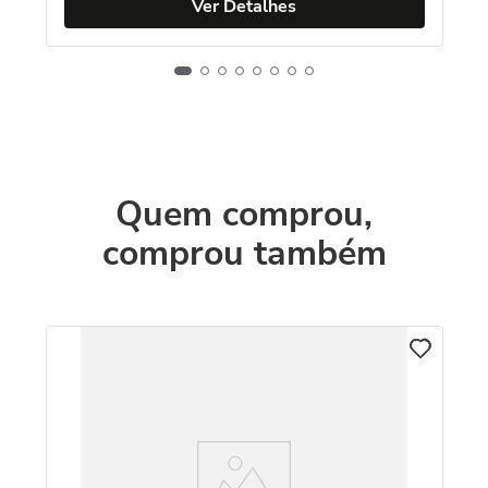
Ver Detalhes
Quem comprou,
comprou também
Br
To
com
R
O