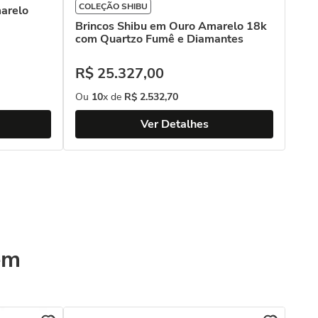
COLEÇÃO SHIBU
arelo
Brincos Shibu em Ouro Amarelo 18k
com Quartzo Fumê e Diamantes
R$
25
.
327
,
00
Ou
10
x de
R$
2
.
532
,
70
Ver Detalhes
ém