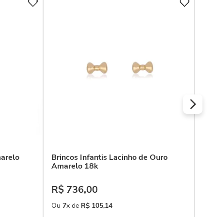
Bri
R$
Ou
marelo
Brincos Infantis Lacinho de Ouro
Amarelo 18k
R$
736
,
00
Ou
7
x de
R$
105
,
14