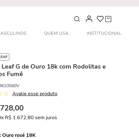
O que você procura?
ASCULINOS
QUEM USA
INSTITUCIONAL
LEAF
 Leaf G de Ouro 18k com Rodolitas e
os Fumê
9633560V
Avalie esse produto
.
728
,
00
0
x
R$
1
.
672
,
80
sem juros
:
Ouro rosé 18K