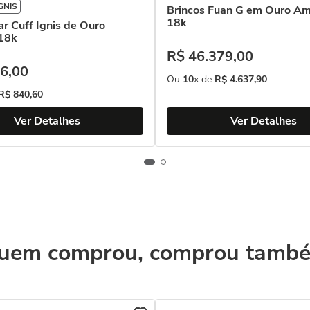
GNIS
Brincos Fuan G em Ouro Am
18k
ar Cuff Ignis de Ouro
18k
R$
46
.
379
,
00
6
,
00
Ou
10
x de
R$
4
.
637
,
90
R$
840
,
60
Ver Detalhes
Ver Detalhes
uem comprou, comprou tamb