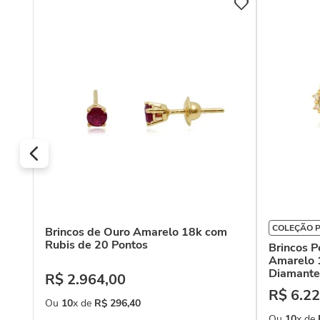
COLEÇÃO 
Brincos de Ouro Amarelo 18k com
Rubis de 20 Pontos
Brincos 
Amarelo 
Diamante
R$
2
.
964
,
00
R$
6
.
22
Ou
10
x de
R$
296
,
40
Ou
10
x de