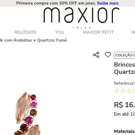
Primeira compra com 10% OFF em joias.
Saiba mais
RELÓGIOS
YOU
MAXIOR PETIT
M
8k com Rodolitas e Quartzos Fumê
COLEÇÃO 
Brincos
Quartz
Referência
:
R$
16
Em até
1
Materiais