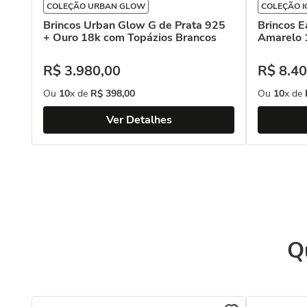
COLEÇÃO URBAN GLOW
COLEÇÃO I
Brincos Urban Glow G de Prata 925
Brincos E
+ Ouro 18k com Topázios Brancos
Amarelo 
R$
3
.
980
,
00
R$
8
.
40
Ou
10
x de
R$
398
,
00
Ou
10
x de
Ver Detalhes
Q