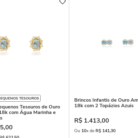
PEQUENOS TESOUROS
Brincos Infantis de Ouro A
18k com 2 Topázios Azuis
Pequenos Tesouros de Ouro
18k com Água Marinha e
s
R$
1
.
413
,
00
5
,
00
Ou
10
x de
R$
141
,
30
R$
622
,
50