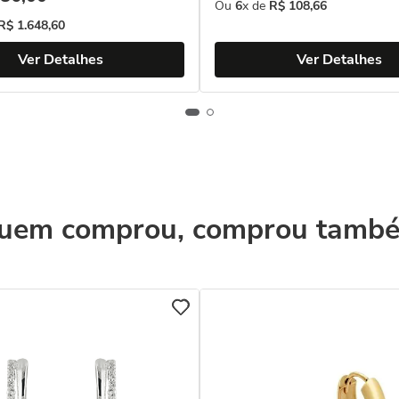
Ou
6
x de
R$
108
,
66
R$
1
.
648
,
60
Ver Detalhes
Ver Detalhes
uem comprou, comprou tamb