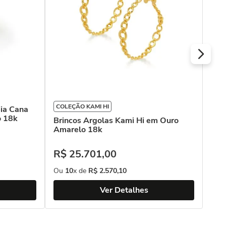
R$
Ou
COLEÇÃO KAMI HI
ia Cana
o 18k
Brincos Argolas Kami Hi em Ouro
Amarelo 18k
R$
25
.
701
,
00
Ou
10
x de
R$
2
.
570
,
10
Ver Detalhes