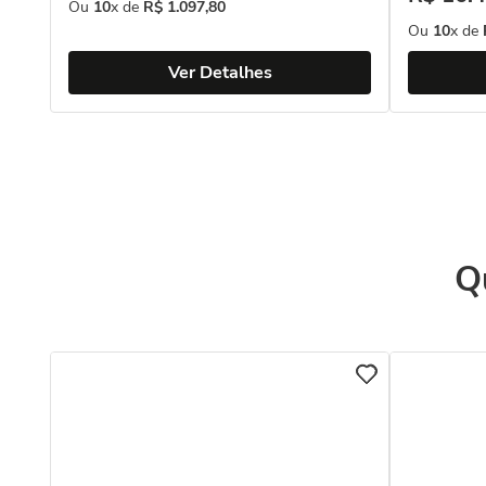
Ou
10
x de
R$
1
.
097
,
80
Ou
10
x de
Ver Detalhes
Q