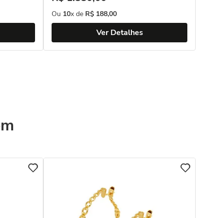
Ou
10
x de
R$
188
,
00
Ver Detalhes
ém
BRI
Bri
18k