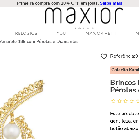
Primeira compra com 10% OFF em joias.
Saiba mais
RELÓGIOS
YOU
MAXIOR PETIT
M
 Amarelo 18k com Pérolas e Diamantes
Referência
:
9
Coleção Kami
Brincos
Pérolas
Este produto
gentileza, e
botão abaixo