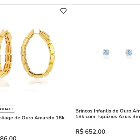
OLIAGE
Brincos Infantis de Ouro A
18k com Topázios Azuis 3
oliage de Ouro Amarelo 18k
R$
652
,
00
86
,
00