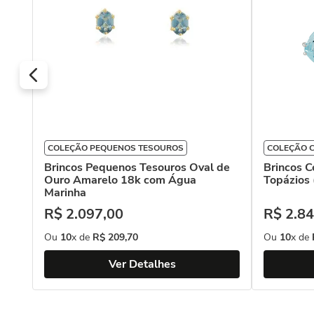
COLEÇÃO PEQUENOS TESOUROS
COLEÇÃO C
Brincos Pequenos Tesouros Oval de
Brincos C
Ouro Amarelo 18k com Água
Topázios 
Marinha
R$
2
.
097
,
00
R$
2
.
84
Ou
10
x de
R$
209
,
70
Ou
10
x de
Ver Detalhes