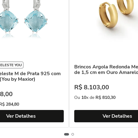
ELESTE YOU
Brincos Argola Redonda Me
de 1,5 cm em Ouro Amarel
eleste M de Prata 925 com
(You by Maxior)
R$
8
.
103
,
00
8
,
00
Ou
10
x de
R$
810
,
30
R$
284
,
80
Ver Detalhes
Ver Detalhes