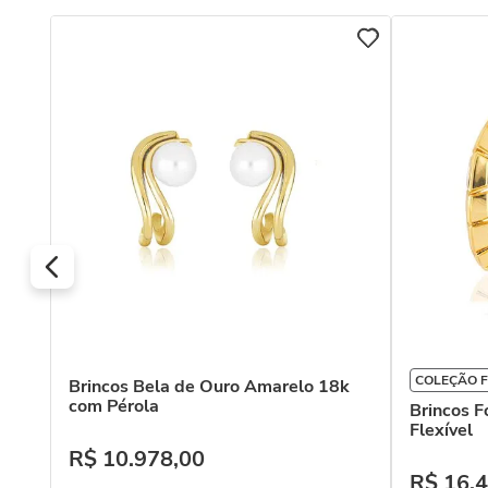
e
COLEÇÃO F
Brincos Bela de Ouro Amarelo 18k
com Pérola
Brincos F
Flexível
R$
10
.
978
,
00
R$
16
.
4