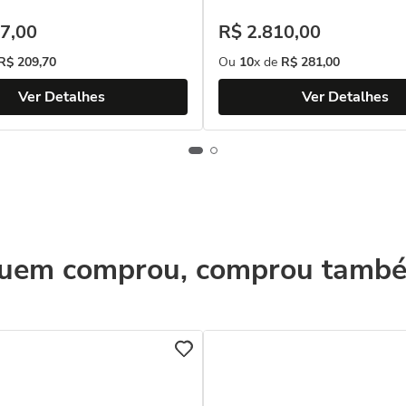
7
,
00
R$
2
.
810
,
00
R$
209
,
70
Ou
10
x de
R$
281
,
00
Ver Detalhes
Ver Detalhes
uem comprou, comprou tamb