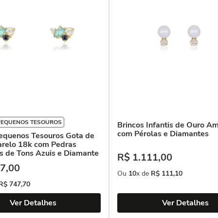
PEQUENOS TESOUROS
Brincos Infantis de Ouro A
com Pérolas e Diamantes
Pequenos Tesouros Gota de
relo 18k com Pedras
as de Tons Azuis e Diamante
R$
1
.
111
,
00
7
,
00
Ou
10
x de
R$
111
,
10
R$
747
,
70
Ver Detalhes
Ver Detalhes