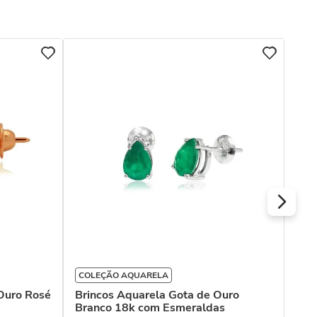
COL
Bri
Ama
COLEÇÃO AQUARELA
Ouro Rosé
Brincos Aquarela Gota de Ouro
Branco 18k com Esmeraldas