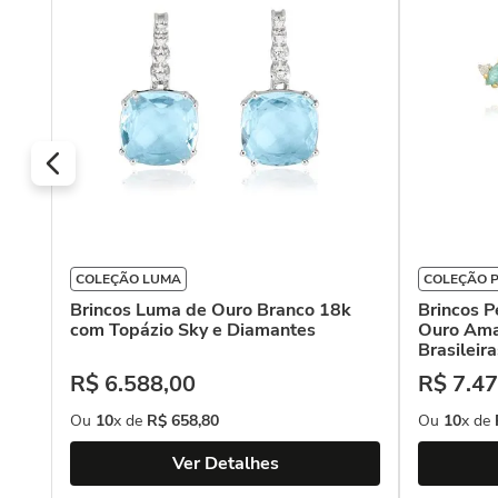
COLEÇÃO LUMA
COLEÇÃO 
Brincos Luma de Ouro Branco 18k
Brincos 
com Topázio Sky e Diamantes
Ouro Ama
Brasileir
R$
6
.
588
,
00
R$
7
.
47
Ou
10
x de
R$
658
,
80
Ou
10
x de
Ver Detalhes