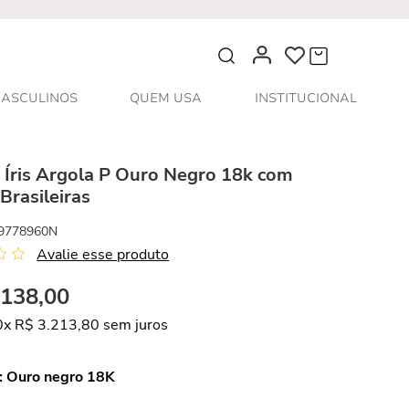
O que você procura?
ASCULINOS
QUEM USA
INSTITUCIONAL
 Íris Argola P Ouro Negro 18k com
Brasileiras
9778960N
Avalie esse produto
.
138
,
00
0
x
R$
3
.
213
,
80
sem juros
:
Ouro negro 18K