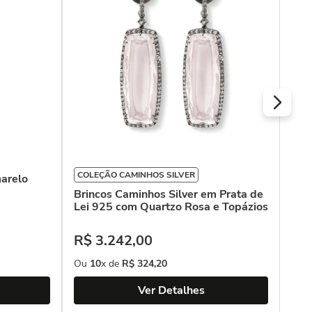
R$
Ou
COLEÇÃO CAMINHOS SILVER
marelo
Brincos Caminhos Silver em Prata de
Lei 925 com Quartzo Rosa e Topázios
R$
3
.
242
,
00
Ou
10
x de
R$
324
,
20
Ver Detalhes