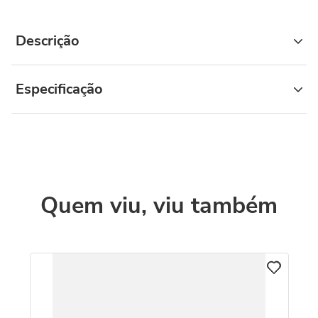
Descrição
Especificação
Quem viu, viu também
C
k
Br
Am