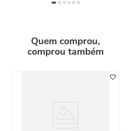
Quem comprou,
comprou também
m
Br
Pé
R
O