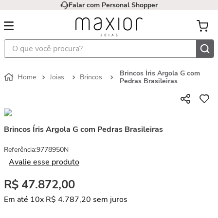
Falar com Personal Shopper
O que você procura?
Brincos Íris Argola G com
Joias
Brincos
Pedras Brasileiras
Brincos Íris Argola G com Pedras Brasileiras
Referência
:
9778950N
Avalie esse produto
R$
47
.
872
,
00
Em até
10
x
R$
4
.
787
,
20
sem juros