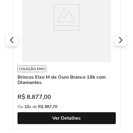
D
R
O
COLEÇÃO EIXO
Brincos Eixo M de Ouro Branco 18k com
DIamantes
R$
8
.
877
,
00
Ou
10
x de
R$
887
,
70
Ver Detalhes