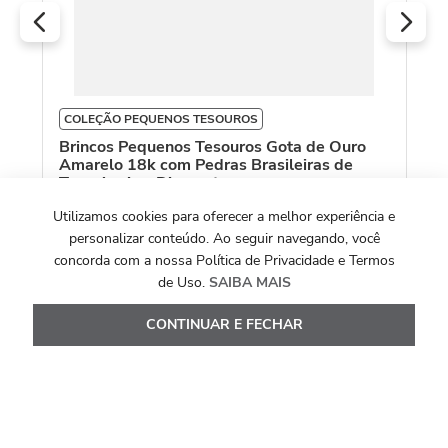
COLEÇÃO PEQUENOS TESOUROS
Brincos Pequenos Tesouros Gota de Ouro
Amarelo 18k com Pedras Brasileiras de
Tons Azuis e Diamante
R$
7
.
477
,
00
Utilizamos cookies para oferecer a melhor experiência e
personalizar conteúdo. Ao seguir navegando, você
Ou
10
x de
R$
747
,
70
concorda com a nossa Política de Privacidade e Termos
de Uso.
SAIBA MAIS
Ver Detalhes
CONTINUAR E FECHAR