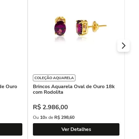
com
R$
Ou
COLEÇÃO AQUARELA
 de Ouro
Brincos Aquarela Oval de Ouro 18k
com Rodolita
R$
2
.
986
,
00
Ou
10
x de
R$
298
,
60
Ver Detalhes