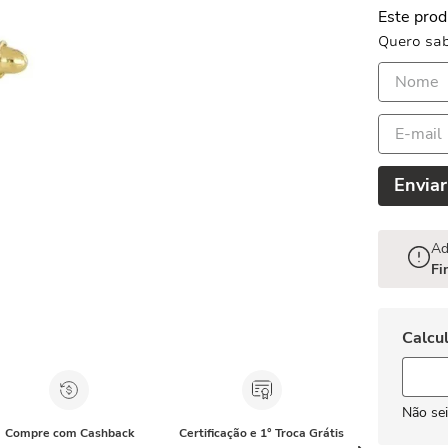
Este prod
Quero sab
Enviar
Ad
Fi
Não se
Compre com Cashback
Certificação e 1° Troca Grátis