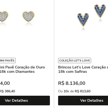
INI PAVÊS
COLEÇÃO LET'S LOVE
ini Pavê Coração de Ouro
Brincos Let's Love Coração
18k com Diamantes
18k com Safiras
4
,
00
R$
8
.
136
,
00
R$
386
,
40
Ou
10
x de
R$
813
,
60
Ver Detalhes
Ver Detalhes