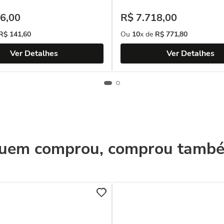
6
,
00
R$
7
.
718
,
00
R$
141
,
60
Ou
10
x de
R$
771
,
80
Ver Detalhes
Ver Detalhes
uem comprou, comprou tamb