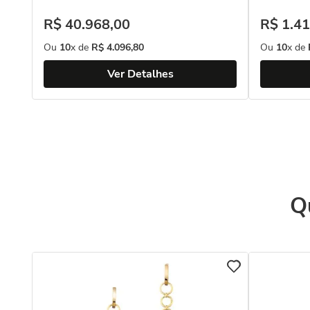
R$
40
.
968
,
00
R$
1
.
41
Ou
10
x de
R$
4
.
096
,
80
Ou
10
x de
Ver Detalhes
Q
 18k