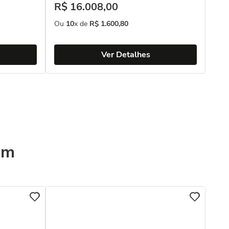
R$
16
.
008
,
00
Ou
10
x de
R$
1
.
600
,
80
Ver Detalhes
ém
COL
Bri