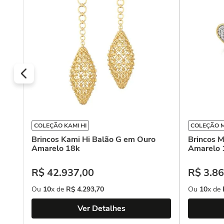
COLEÇÃO KAMI HI
COLEÇÃO M
Brincos Kami Hi Balão G em Ouro
Brincos M
Amarelo 18k
Amarelo 
R$
42
.
937
,
00
R$
3
.
86
Ou
10
x de
R$
4
.
293
,
70
Ou
10
x de
Ver Detalhes