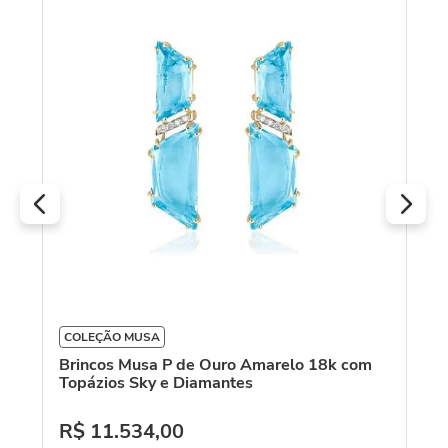
Br
Es
R
O
COLEÇÃO MUSA
Brincos Musa P de Ouro Amarelo 18k com
Topázios Sky e Diamantes
R$
11
.
534
,
00