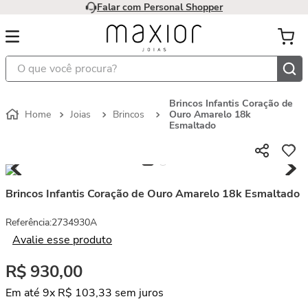
Falar com Personal Shopper
O que você procura?
Brincos Infantis Coração de
Joias
Brincos
Ouro Amarelo 18k
Esmaltado
Brincos Infantis Coração de Ouro Amarelo 18k Esmaltado
Referência
:
2734930A
Avalie esse produto
R$
930
,
00
Em até
9
x
R$
103
,
33
sem juros