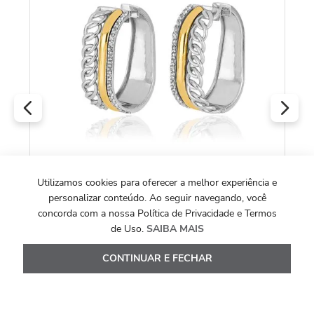
To
R
O
Utilizamos cookies para oferecer a melhor experiência e
personalizar conteúdo. Ao seguir navegando, você
COLEÇÃO URBAN GLOW
concorda com a nossa Política de Privacidade e Termos
Brincos Urban Glow G de Prata 925 + Ouro
de Uso.
SAIBA MAIS
18k com Topázios Brancos
CONTINUAR E FECHAR
R$
3
.
980
,
00
Ou
10
x de
R$
398
,
00