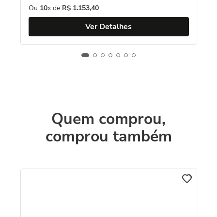
Ou
10
x de
R$
1
.
153
,
40
Ver Detalhes
Quem comprou,
comprou também
C
es
Br
Am