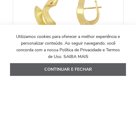
R
O
Utilizamos cookies para oferecer a melhor experiência e
personalizar conteúdo. Ao seguir navegando, você
concorda com a nossa Política de Privacidade e Termos
de Uso.
SAIBA MAIS
CONTINUAR E FECHAR
COLEÇÃO IGNIS
Brincos Ignis de Ouro Amarelo 18k
R$
14
.
517
,
00
Ou
10
x de
R$
1
.
451
,
70
Ver Detalhes