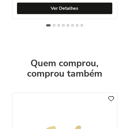
Ver Detalhes
Quem comprou,
comprou também
C
Br
Es