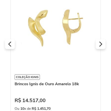
C
Br
D
COLEÇÃO IGNIS
Brincos Ignis de Ouro Amarelo 18k
R
O
R$
14
.
517
,
00
Ou
10
x de
R$
1
.
451
,
70