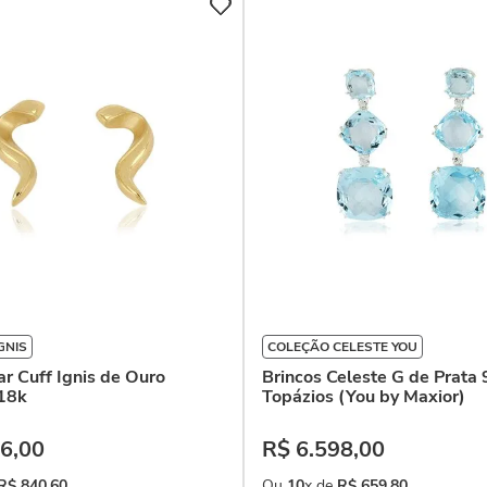
GNIS
COLEÇÃO CELESTE YOU
ar Cuff Ignis de Ouro
Brincos Celeste G de Prata
18k
Topázios (You by Maxior)
6
,
00
R$
6
.
598
,
00
R$
840
,
60
Ou
10
x de
R$
659
,
80