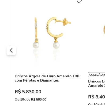
Ouro
COLEÇÃO I
Brincos Argola de Ouro Amarelo 18k
com Pérolas e Diamantes
Brincos E
Amarelo 
R$
5
.
830
,
00
R$
8
.
40
Ou
10
x de
R$
583
,
00
Ou
10
x de