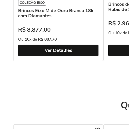
COLEÇÃO EIXO
Brincos 
Rubis de 
Brincos Eixo M de Ouro Branco 18k
com DIamantes
R$
2
.
96
R$
8
.
877
,
00
Ou
10
x de
Ou
10
x de
R$
887
,
70
Ver Detalhes
Q