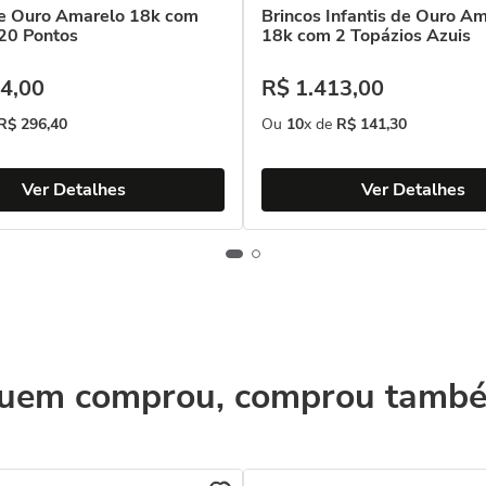
de Ouro Amarelo 18k com
Brincos Infantis de Ouro A
20 Pontos
18k com 2 Topázios Azuis
4
,
00
R$
1
.
413
,
00
R$
296
,
40
Ou
10
x de
R$
141
,
30
Ver Detalhes
Ver Detalhes
uem comprou, comprou tamb