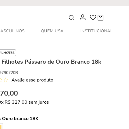
O que você procura?
ASCULINOS
QUEM USA
INSTITUCIONAL
FILHOTES
 Filhotes Pássaro de Ouro Branco 18k
9790720B
Avalie esse produto
270
,
00
0
x
R$
327
,
00
sem juros
:
Ouro branco 18K