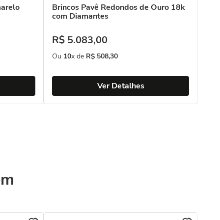
marelo
Brincos Pavê Redondos de Ouro 18k
com Diamantes
R$
5
.
083
,
00
Ou
10
x de
R$
508
,
30
Ver Detalhes
ém