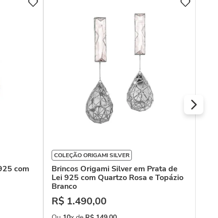
SO
Bri
Ama
R$
Ou
COLEÇÃO ORIGAMI SILVER
 925 com
Brincos Origami Silver em Prata de
Lei 925 com Quartzo Rosa e Topázio
Branco
R$
1
.
490
,
00
Ou
10
x de
R$
149
,
00