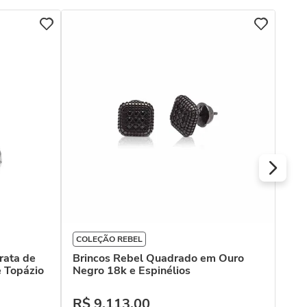
COL
Bri
18k
R$
Ou
COLEÇÃO REBEL
rata de
Brincos Rebel Quadrado em Ouro
e Topázio
Negro 18k e Espinélios
R$
9
.
113
,
00