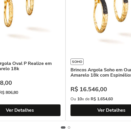
SOHO
rgola Oval P Realize em
relo 18k
Brincos Argola Soho em Ou
Amarelo 18k com Espinélio
8
,
00
R$
16
.
546
,
00
R$
806
,
80
Ou
10
x de
R$
1
.
654
,
60
Ver Detalhes
Ver Detalhes