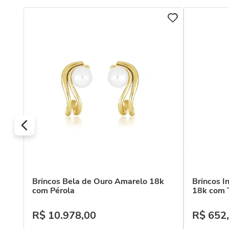
e
Brincos Bela de Ouro Amarelo 18k
Brincos I
com Pérola
18k com 
R$
10
.
978
,
00
R$
652
,