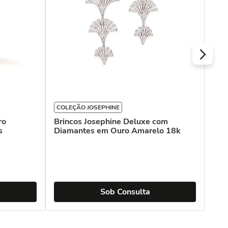
COLEÇÃO JOSEPHINE
COL
ro
Brincos Josephine Deluxe com
Bri
s
Diamantes em Ouro Amarelo 18k
Ama
Dia
R$
Ou
Sob Consulta