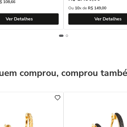
$
108
,
66
Ou
10
x de
R$
149
,
00
Ver Detalhes
Ver Detalhes
uem comprou, comprou tamb