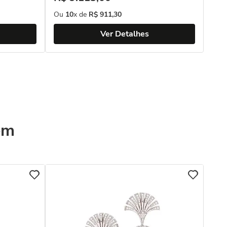
Ou
10
x de
R$
911
,
30
Ver Detalhes
ém