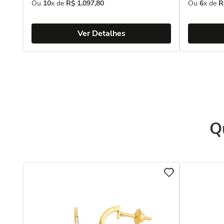
Ou
10
x de
R$
1
.
097
,
80
Ou
6
x de
R
Ver Detalhes
Q