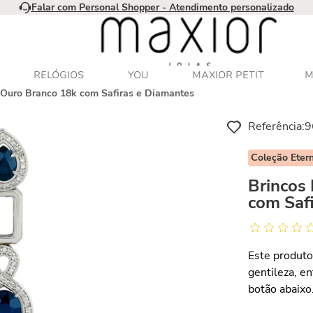
Falar com Personal Shopper - Atendimento personalizado
RELÓGIOS
YOU
MAXIOR PETIT
M
 Ouro Branco 18k com Safiras e Diamantes
Referência
:
9
Coleção Eter
Brincos
com Saf
Este produto
gentileza, e
botão abaixo