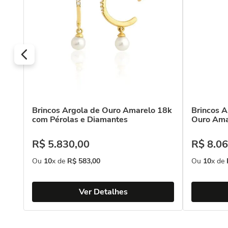
Brincos Argola de Ouro Amarelo 18k
Brincos A
com Pérolas e Diamantes
Ouro Ama
R$
5
.
830
,
00
R$
8
.
06
Ou
10
x de
R$
583
,
00
Ou
10
x de
Ver Detalhes