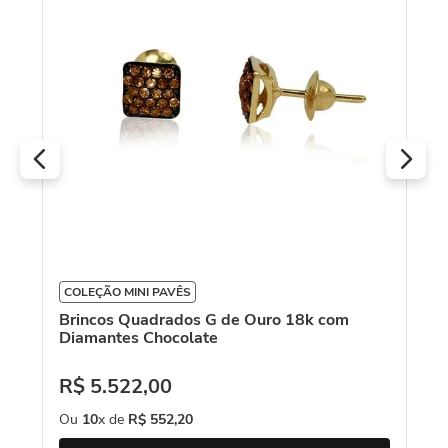
R
O
COLEÇÃO MINI PAVÊS
Brincos Quadrados G de Ouro 18k com
Diamantes Chocolate
R$
5
.
522
,
00
Ou
10
x de
R$
552
,
20