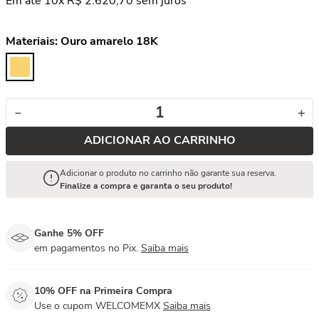
Em até
10
x
R$
2
.
620
,
70
sem juros
Materiais:
Ouro amarelo 18K
－
＋
ADICIONAR AO CARRINHO
Adicionar o produto no carrinho não garante sua reserva.
Finalize a compra e garanta o seu produto!
Ganhe 5% OFF
em pagamentos no Pix.
Saiba mais
10% OFF na Primeira Compra
Use o cupom WELCOMEMX
Saiba mais