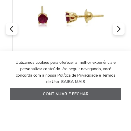
Utilizamos cookies para oferecer a melhor experiência e
personalizar conteúdo. Ao seguir navegando, você
Brincos de Ouro Amarelo 18k com Rubis de
concorda com a nossa Política de Privacidade e Termos
20 Pontos
de Uso.
SAIBA MAIS
R$
2
.
964
,
00
CONTINUAR E FECHAR
Ou
10
x de
R$
296
,
40
Ver Detalhes