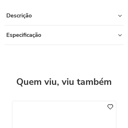
Descrição
Especificação
Quem viu, viu também
Br
D
com