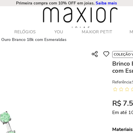
Primeira compra com 10% OFF em joias.
Saiba mais
RELÓGIOS
YOU
MAXIOR PETIT
M
de Ouro Branco 18k com Esmeraldas
COLEÇÃO V
Brinco 
com Es
Referência
:
R$
7
.
Em até
1
Materiais