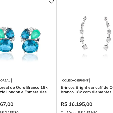
BOREAL
COLEÇÃO BRIGHT
oreal de Ouro Branco 18k
Brincos Bright ear cuff de 
zio London e Esmeraldas
branco 18k com diamantes
67
,
00
R$
16
.
195
,
00
R$
2
.
266
,
70
Ou
10
x de
R$
1
.
619
,
50