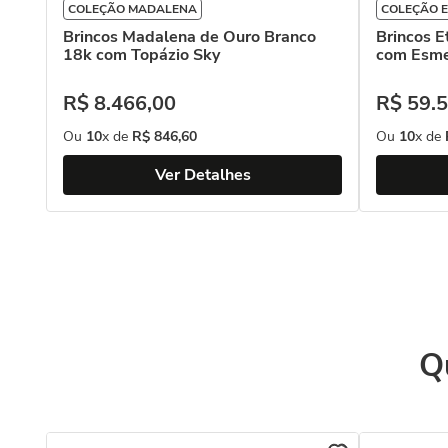
COLEÇÃO MADALENA
COLEÇÃO 
Brincos Madalena de Ouro Branco
Brincos E
18k com Topázio Sky
com Esme
R$
8
.
466
,
00
R$
59
.
5
Ou
10
x de
R$
846
,
60
Ou
10
x de
Ver Detalhes
Q