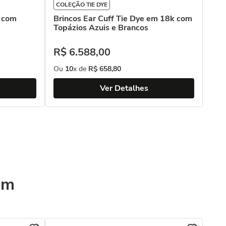
COLEÇÃO TIE DYE
k com
Brincos Ear Cuff Tie Dye em 18k com
Topázios Azuis e Brancos
R$
6
.
588
,
00
Ou
10
x de
R$
658
,
80
Ver Detalhes
ém