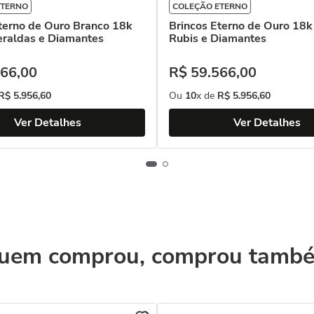
ETERNO
COLEÇÃO ETERNO
terno de Ouro Branco 18k
Brincos Eterno de Ouro 18
raldas e Diamantes
Rubis e Diamantes
66
,
00
R$
59
.
566
,
00
R$
5
.
956
,
60
Ou
10
x de
R$
5
.
956
,
60
Ver Detalhes
Ver Detalhes
uem comprou, comprou tamb