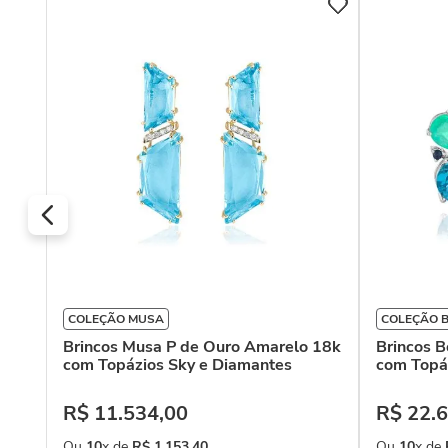
ro
s
COLEÇÃO MUSA
COLEÇÃO 
Brincos Musa P de Ouro Amarelo 18k
Brincos B
com Topázios Sky e Diamantes
com Topá
R$
11
.
534
,
00
R$
22
.
6
Ou
10
x de
R$
1
.
153
,
40
Ou
10
x de