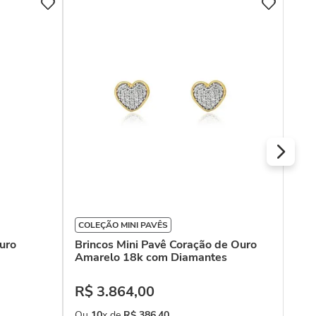
COL
Bri
Bra
R$
Ou
COLEÇÃO MINI PAVÊS
Ouro
Brincos Mini Pavê Coração de Ouro
Amarelo 18k com Diamantes
R$
3
.
864
,
00
Ou
10
x de
R$
386
,
40