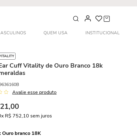
O que você procura?
ASCULINOS
QUEM USA
INSTITUCIONAL
ITALITY
Ear Cuff Vitality de Ouro Branco 18k
meraldas
9636160B
Avalie esse produto
521
,
00
0
x
R$
752
,
10
sem juros
:
Ouro branco 18K