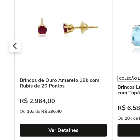
COLEÇÃO 
Brincos de Ouro Amarelo 18k com
Rubis de 20 Pontos
Brincos 
com Topá
R$
2
.
964
,
00
R$
6
.
58
Ou
10
x de
R$
296
,
40
Ou
10
x de
Ver Detalhes