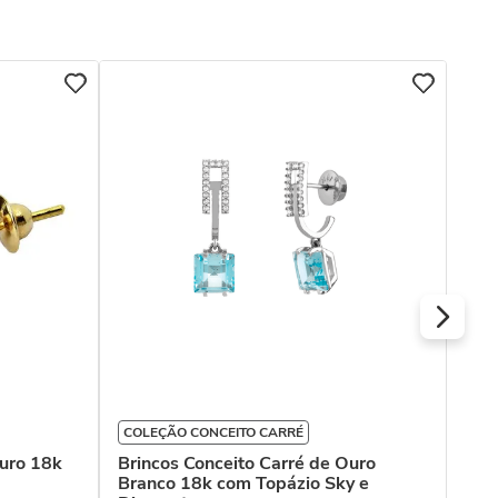
COL
Bri
Bra
R$
Ou
COLEÇÃO CONCEITO CARRÉ
uro 18k
Brincos Conceito Carré de Ouro
Branco 18k com Topázio Sky e