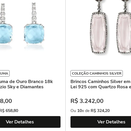
LUMA
COLEÇÃO CAMINHOS SILVER
Luma de Ouro Branco 18k
Brincos Caminhos Silver em
zio Sky e Diamantes
Lei 925 com Quartzo Rosa 
8
,
00
R$
3
.
242
,
00
R$
658
,
80
Ou
10
x de
R$
324
,
20
Ver Detalhes
Ver Detalhes