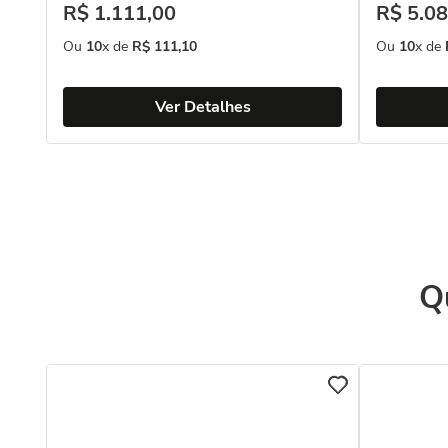
R$
1
.
111
,
00
R$
5
.
08
Ou
10
x de
R$
111
,
10
Ou
10
x de
Ver Detalhes
Q