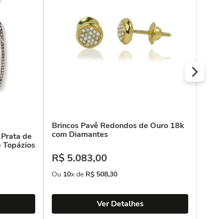
R$
Ou
Brincos Pavê Redondos de Ouro 18k
com Diamantes
 Prata de
e Topázios
R$
5
.
083
,
00
Ou
10
x de
R$
508
,
30
Ver Detalhes