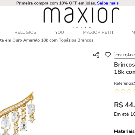
Primeira compra com 10% OFF em joias.
Saiba mais
RELÓGIOS
YOU
MAXIOR PETIT
M
ata em Ouro Amarelo 18k com Topázios Brancos
COLEÇÃO 
Brinco
18k co
Referência
:
R$
44
Em até
1
Materiais