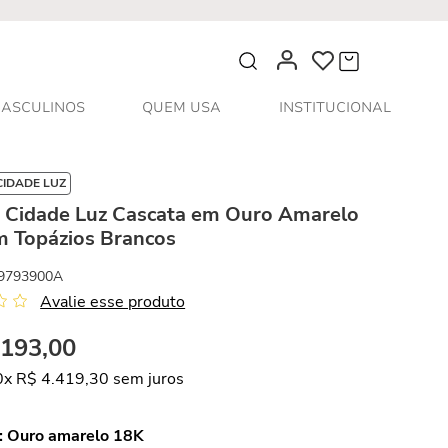
O que você procura?
ASCULINOS
QUEM USA
INSTITUCIONAL
CIDADE LUZ
s Cidade Luz Cascata em Ouro Amarelo
m Topázios Brancos
9793900A
Avalie esse produto
.
193
,
00
0
x
R$
4
.
419
,
30
sem juros
:
Ouro amarelo 18K