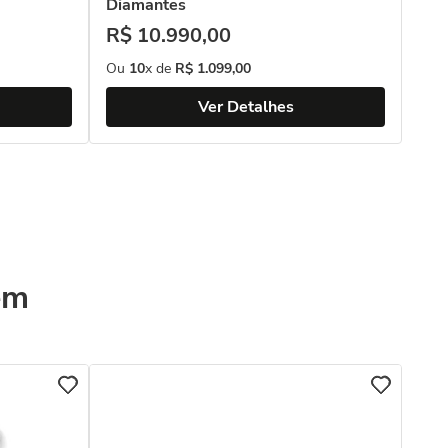
Diamantes
R$
10
.
990
,
00
Ou
10
x de
R$
1
.
099
,
00
Ver Detalhes
ém
Bri
18k