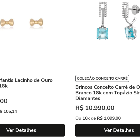
COLEÇÃO CONCEITO CARRÉ
nfantis Lacinho de Ouro
18k
Brincos Conceito Carré de 
Branco 18k com Topázio Sk
Diamantes
00
R$
10
.
990
,
00
$
105
,
14
Ou
10
x de
R$
1
.
099
,
00
Ver Detalhes
Ver Detalhes