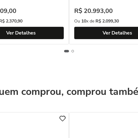
09
,
00
R$
20
.
993
,
00
R$
2
.
370
,
90
Ou
10
x de
R$
2
.
099
,
30
Ver Detalhes
Ver Detalhes
uem comprou, comprou tamb