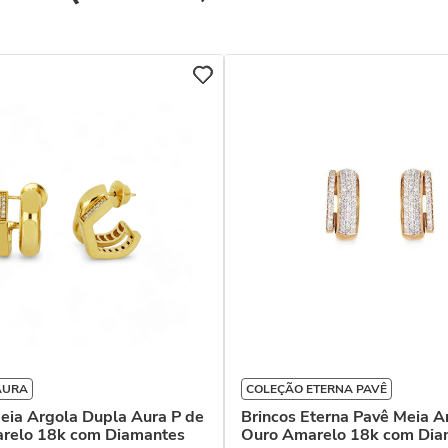
AURA
COLEÇÃO ETERNA PAVÊ
eia Argola Dupla Aura P de
Brincos Eterna Pavê Meia A
relo 18k com Diamantes
Ouro Amarelo 18k com Dia