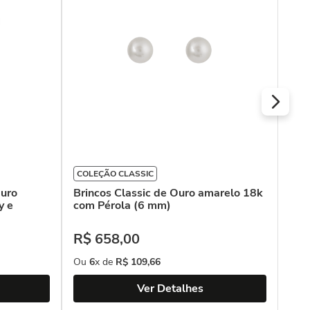
COLEÇÃO CLASSIC
Bri
Ama
Ouro
Brincos Classic de Ouro amarelo 18k
y e
com Pérola (6 mm)
R$
R$
658
,
00
Ou
Ou
6
x de
R$
109
,
66
Ver Detalhes