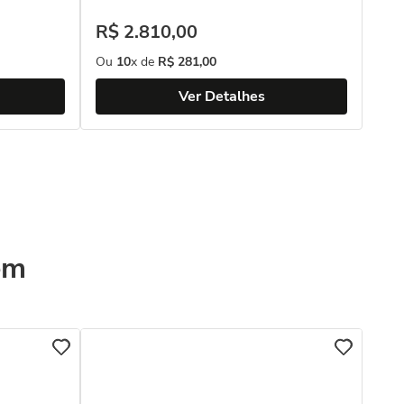
R$
2
.
810
,
00
Ou
10
x de
R$
281
,
00
Ver Detalhes
ém