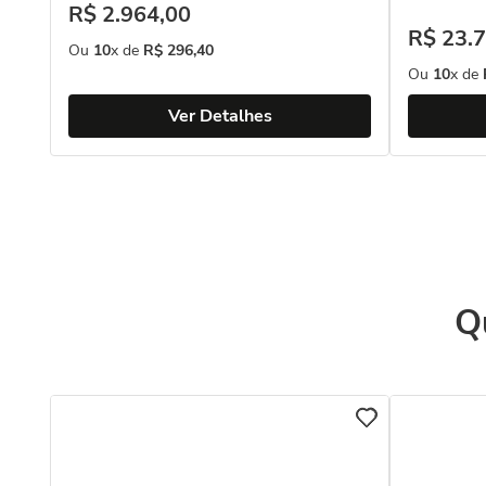
R$
2
.
964
,
00
R$
23
.
7
Ou
10
x de
R$
296
,
40
Ou
10
x de
Ver Detalhes
Q
o