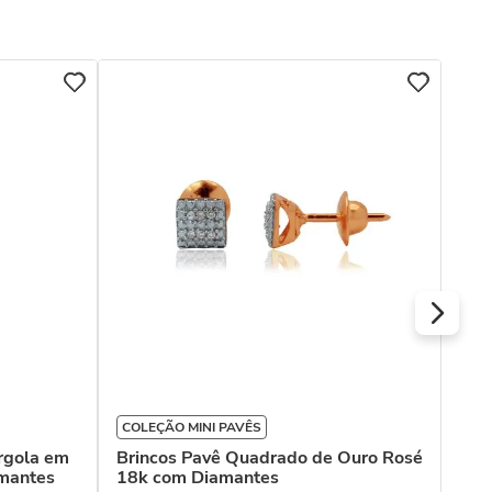
COL
Bri
com
R$
Ou
COLEÇÃO MINI PAVÊS
rgola em
Brincos Pavê Quadrado de Ouro Rosé
mantes
18k com Diamantes