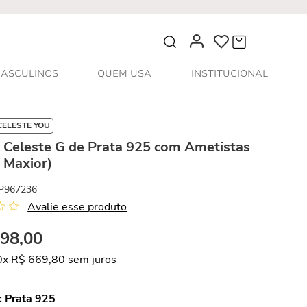
O que você procura?
ASCULINOS
QUEM USA
INSTITUCIONAL
CELESTE YOU
 Celeste G de Prata 925 com Ametistas
 Maxior)
P967236
Avalie esse produto
698
,
00
0
x
R$
669
,
80
sem juros
:
Prata 925