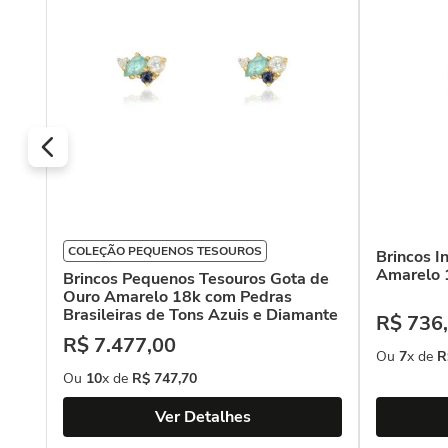
COLEÇÃO PEQUENOS TESOUROS
Brincos I
Amarelo 
Brincos Pequenos Tesouros Gota de
Ouro Amarelo 18k com Pedras
Brasileiras de Tons Azuis e Diamante
R$
736
,
R$
7
.
477
,
00
Ou
7
x de
R
Ou
10
x de
R$
747
,
70
Ver Detalhes