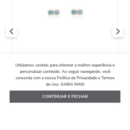
O
Utilizamos cookies para oferecer a melhor experiência e
personalizar conteúdo. Ao seguir navegando, você
Brincos Infantis de Ouro Amarelo 18k com 2
concorda com a nossa Política de Privacidade e Termos
Topázios Azuis
de Uso.
SAIBA MAIS
R$
1
.
413
,
00
CONTINUAR E FECHAR
Ou
10
x de
R$
141
,
30
Ver Detalhes