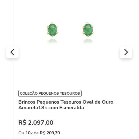
k
COLEÇÃO PEQUENOS TESOUROS
Br
To
Brincos Pequenos Tesouros Oval de Ouro
Amarelo18k com Esmeralda
R
R$
2
.
097
,
00
O
Ou
10
x de
R$
209
,
70