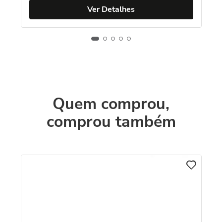
Ver Detalhes
Quem comprou,
comprou também
C
o
Br
Am
R