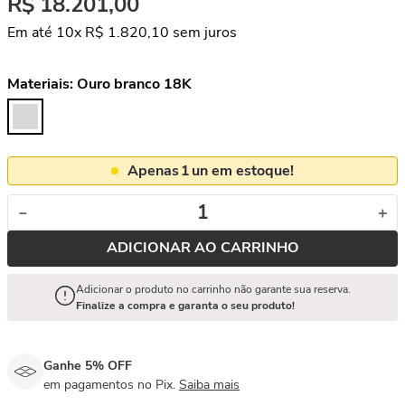
R$
18
.
201
,
00
Em até
10
x
R$
1
.
820
,
10
sem juros
Materiais:
Ouro branco 18K
Apenas
1
un em estoque!
－
＋
ADICIONAR AO CARRINHO
Adicionar o produto no carrinho não garante sua reserva.
Finalize a compra e garanta o seu produto!
Ganhe 5% OFF
em pagamentos no Pix.
Saiba mais