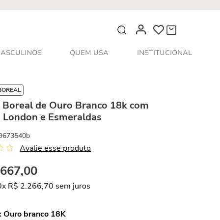
O que você procura?
ASCULINOS
QUEM USA
INSTITUCIONAL
BOREAL
s Boreal de Ouro Branco 18k com
o London e Esmeraldas
9673540b
Avalie esse produto
.
667
,
00
0
x
R$
2
.
266
,
70
sem juros
:
Ouro branco 18K