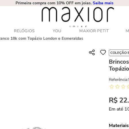
Primeira compra com 10% OFF em joias.
Saiba mais
RELÓGIOS
YOU
MAXIOR PETIT
M
ranco 18k com Topázio London e Esmeraldas
COLEÇÃO 
Brinco
Topázi
Referência
:
R$
22
Em até
1
Materiais