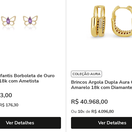
COLEÇÃO AURA
nfantis Borboleta de Ouro
18k com Ametista
Brincos Argola Dupla Aura
Amarelo 18k com Diamant
3
,
00
R$
40
.
968
,
00
R$
176
,
30
Ou
10
x de
R$
4
.
096
,
80
Ver Detalhes
Ver Detalhes