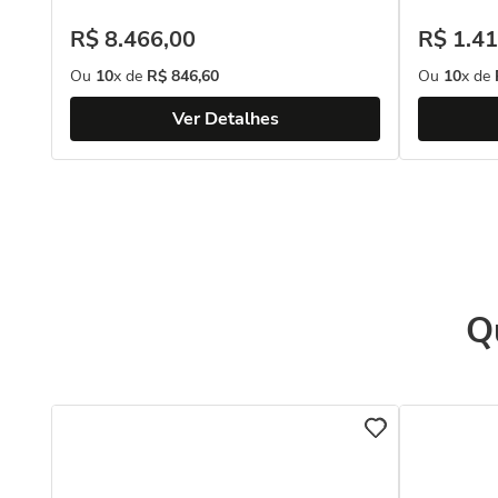
R$
8
.
466
,
00
R$
1
.
41
Ou
10
x de
R$
846
,
60
Ou
10
x de
Ver Detalhes
Q
s