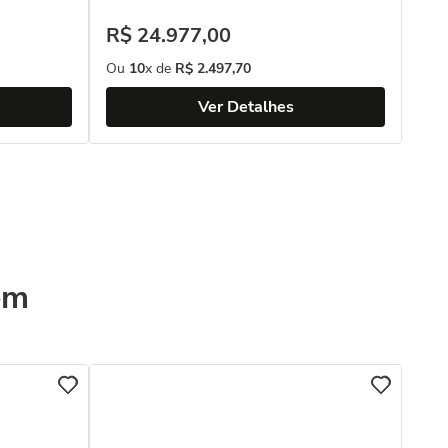
R$
R$
24
.
977
,
00
Ou
Ou
10
x de
R$
2
.
497
,
70
Ver Detalhes
ém