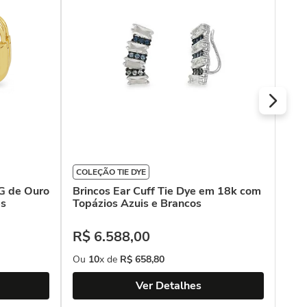
COLEÇÃO TIE DYE
Bri
 G de Ouro
Brincos Ear Cuff Tie Dye em 18k com
es
Topázios Azuis e Brancos
R$
R$
6
.
588
,
00
Ou
Ou
10
x de
R$
658
,
80
Ver Detalhes