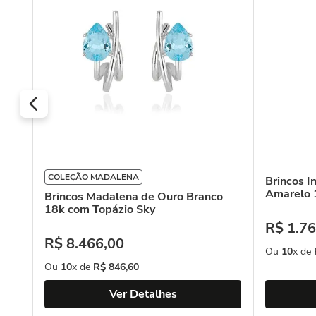
COLEÇÃO MADALENA
Brincos I
Amarelo 
Brincos Madalena de Ouro Branco
18k com Topázio Sky
R$
1
.
76
R$
8
.
466
,
00
Ou
10
x de
Ou
10
x de
R$
846
,
60
Ver Detalhes