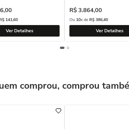
6
,
00
R$
3
.
864
,
00
R$
141
,
60
Ou
10
x de
R$
386
,
40
Ver Detalhes
Ver Detalhes
uem comprou, comprou tamb