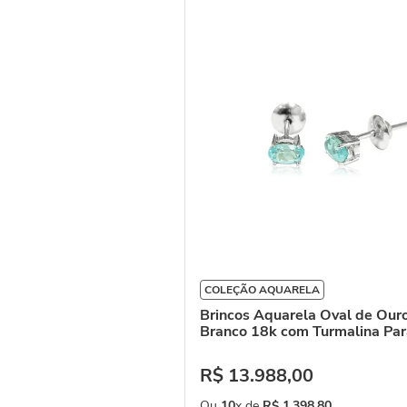
COLEÇÃO AQUARELA
Brincos Aquarela Oval de Our
Branco 18k com Turmalina Par
R$
13
.
988
,
00
Ou
10
x de
R$
1
.
398
,
80