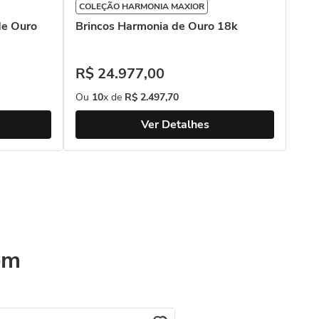
COLEÇÃO HARMONIA MAXIOR
de Ouro
Brincos Harmonia de Ouro 18k
R$
24
.
977
,
00
Ou
10
x de
R$
2
.
497
,
70
Ver Detalhes
ém