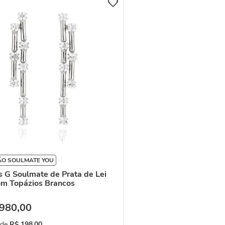
ÃO SOULMATE YOU
s G Soulmate de Prata de Lei
m Topázios Brancos
980
,
00
 de
R$
198
,
00