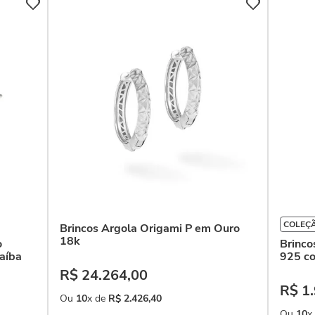
COLEÇ
Brincos Argola Origami P em Ouro
18k
o
Brinco
aíba
925 co
R$
24
.
264
,
00
R$
1
.
Ou
10
x de
R$
2
.
426
,
40
Ou
10
x