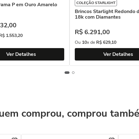
COLEÇÃO STARLIGHT
Trama P em Ouro Amarelo
Brincos Starlight Redondo 
18k com Diamantes
32
,
00
R$
6
.
291
,
00
R$
1
.
553
,
20
Ou
10
x de
R$
629
,
10
Ver Detalhes
Ver Detalhes
uem comprou, comprou tamb