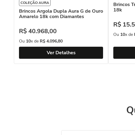
COLEÇÃO AURA
Brincos 
18k
Brincos Argola Dupla Aura G de Ouro
Amarelo 18k com Diamantes
R$
15
.
5
R$
40
.
968
,
00
Ou
10
x de
Ou
10
x de
R$
4
.
096
,
80
Ver Detalhes
Q