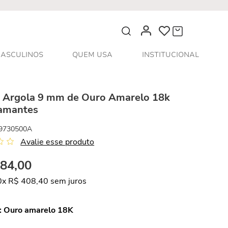
O que você procura?
ASCULINOS
QUEM USA
INSTITUCIONAL
s Argola 9 mm de Ouro Amarelo 18k
amantes
9730500A
Avalie esse produto
084
,
00
0
x
R$
408
,
40
sem juros
:
Ouro amarelo 18K