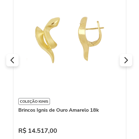
Br
D
COLEÇÃO IGNIS
R
Brincos Ignis de Ouro Amarelo 18k
O
R$
14
.
517
,
00