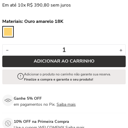
Em até
10
x
R$
390
,
80
sem juros
Materiais:
Ouro amarelo 18K
－
＋
ADICIONAR AO CARRINHO
Adicionar o produto no carrinho não garante sua reserva.
Finalize a compra e garanta o seu produto!
Ganhe 5% OFF
em pagamentos no Pix.
Saiba mais
10% OFF na Primeira Compra
Use o cupom WELCOMEMX
Saiba mais