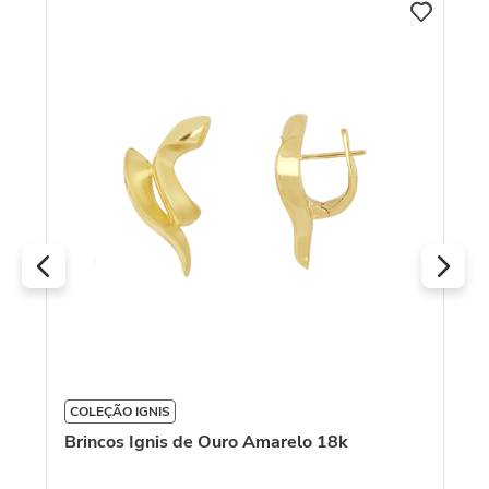
vê
Br
D
R
O
COLEÇÃO IGNIS
Brincos Ignis de Ouro Amarelo 18k