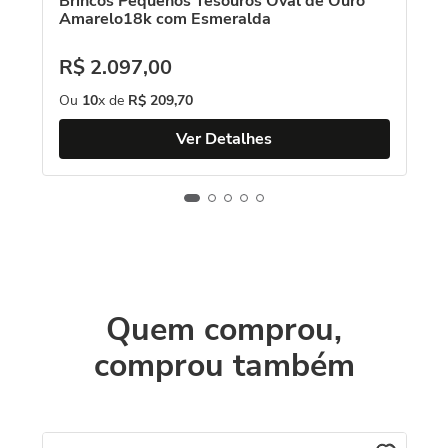
Brincos Pequenos Tesouros Oval de Ouro
Amarelo18k com Esmeralda
R$
2
.
097
,
00
Ou
10
x de
R$
209
,
70
Ver Detalhes
Quem comprou,
comprou também