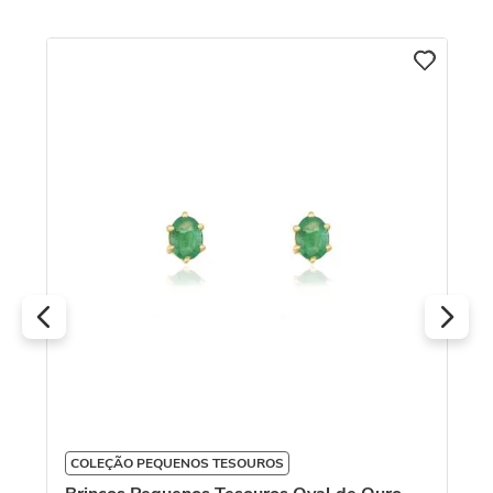
C
Br
Am
To
R
O
COLEÇÃO PEQUENOS TESOUROS