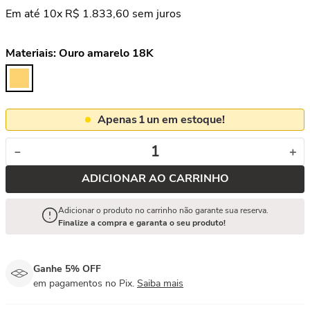
Em até
10
x
R$
1
.
833
,
60
sem juros
Materiais:
Ouro amarelo 18K
Apenas
1
un em estoque!
－
＋
ADICIONAR AO CARRINHO
Adicionar o produto no carrinho não garante sua reserva.
Finalize a compra e garanta o seu produto!
Ganhe 5% OFF
em pagamentos no Pix.
Saiba mais