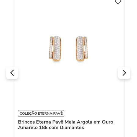
C
o
Br
c
R
O
COLEÇÃO ETERNA PAVÊ
Brincos Eterna Pavê Meia Argola em Ouro
Amarelo 18k com Diamantes