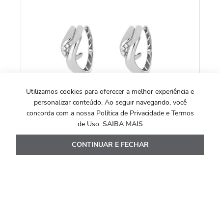
R
O
Utilizamos cookies para oferecer a melhor experiência e
personalizar conteúdo. Ao seguir navegando, você
concorda com a nossa Política de Privacidade e Termos
de Uso.
SAIBA MAIS
CONTINUAR E FECHAR
COLEÇÃO EIXO
Brincos Eixo M de Ouro Branco 18k com
DIamantes
R$
8
.
877
,
00
Ou
10
x de
R$
887
,
70