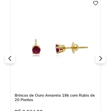
C
m
Br
Am
R
O
Brincos de Ouro Amarelo 18k com Rubis de
20 Pontos