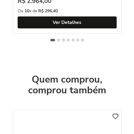
R$
2
.
964
,
00
Ou
10
x de
R$
296
,
40
Ver Detalhes
Quem comprou,
comprou também
Br
1
o