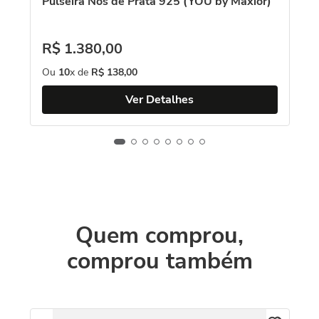
Pulseira Nós de Prata 925 (YOU by Maxior)
R$
1
.
380
,
00
Ou
10
x de
R$
138
,
00
Ver Detalhes
Quem comprou,
comprou também