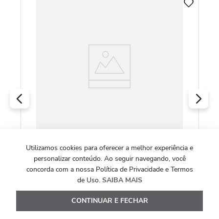
C
m
Pu
Am
R
O
Utilizamos cookies para oferecer a melhor experiência e
Pulseira Nossa Senhora Aparecida de Ouro
personalizar conteúdo. Ao seguir navegando, você
Amarelo 18k
concorda com a nossa Política de Privacidade e Termos
de Uso.
SAIBA MAIS
R$
2
.
015
,
00
CONTINUAR E FECHAR
Ou
10
x de
R$
201
,
50