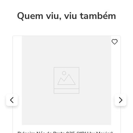
Quem viu, viu também
C
es
Pu
R
O