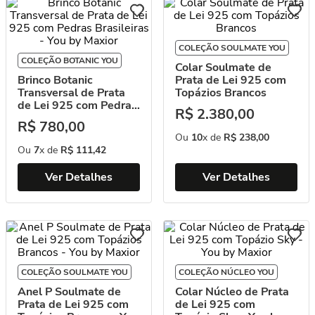
COLEÇÃO SOULMATE YOU
COLEÇÃO BOTANIC YOU
Colar Soulmate de
Brinco Botanic
Prata de Lei 925 com
Transversal de Prata
Topázios Brancos
de Lei 925 com Pedras
R$
2
.
380
,
00
Brasileiras - You by
R$
780
,
00
Maxior
Ou
10
x de
R$
238
,
00
Ou
7
x de
R$
111
,
42
Ver Detalhes
Ver Detalhes
COLEÇÃO SOULMATE YOU
COLEÇÃO NÚCLEO YOU
Anel P Soulmate de
Colar Núcleo de Prata
Prata de Lei 925 com
de Lei 925 com