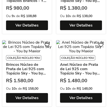
Topázios Brancos - You
Topázio Sky - You by
by Maxior
Maxior
R$
980
,
00
R$
1
.
380
,
00
Ou
9
x de
R$
108
,
88
Ou
10
x de
R$
138
,
00
Ver Detalhes
Ver Detalhes
COLEÇÃO NÚCLEO YOU
COLEÇÃO NÚCLEO YOU
Brincos Núcleo de
Anel Núcleo de Prata
Prata de Lei 925 com
de Lei 925 com
Topázio Sky - You by
Topázio Sky - You by
Maxior
Maxior
R$
1
.
580
,
00
R$
1
.
480
,
00
Ou
10
x de
R$
158
,
00
Ou
10
x de
R$
148
,
00
Ver Detalhes
Ver Detalhes