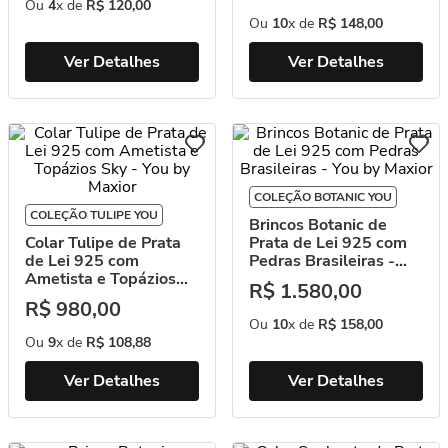
Ou
4
x de
R$
120
,
00
Ou
10
x de
R$
148
,
00
Ver Detalhes
Ver Detalhes
COLEÇÃO BOTANIC YOU
COLEÇÃO TULIPE YOU
Brincos Botanic de
Colar Tulipe de Prata
Prata de Lei 925 com
de Lei 925 com
Pedras Brasileiras -
Ametista e Topázios
You by Maxior
R$
1
.
580
,
00
Sky - You by Maxior
R$
980
,
00
Ou
10
x de
R$
158
,
00
Ou
9
x de
R$
108
,
88
Ver Detalhes
Ver Detalhes