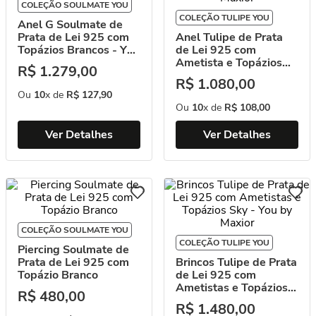
COLEÇÃO SOULMATE YOU
COLEÇÃO TULIPE YOU
Anel G Soulmate de
Prata de Lei 925 com
Anel Tulipe de Prata
Topázios Brancos - You
de Lei 925 com
by Maxior
Ametista e Topázios
R$
1
.
279
,
00
Sky - You by Maxior
R$
1
.
080
,
00
Ou
10
x de
R$
127
,
90
Ou
10
x de
R$
108
,
00
Ver Detalhes
Ver Detalhes
COLEÇÃO SOULMATE YOU
COLEÇÃO TULIPE YOU
Piercing Soulmate de
Prata de Lei 925 com
Brincos Tulipe de Prata
Topázio Branco
de Lei 925 com
Ametistas e Topázios
R$
480
,
00
Sky - You by Maxior
R$
1
.
480
,
00