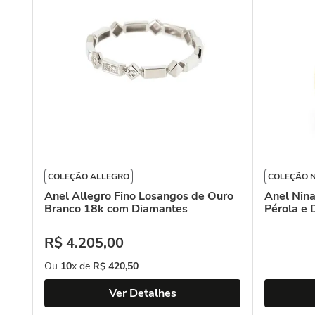
COLEÇÃO ALLEGRO
COLEÇÃO 
Anel Allegro Fino Losangos de Ouro
Anel Nin
Branco 18k com Diamantes
Pérola e
R$
4
.
205
,
00
Ou
10
x de
R$
420
,
50
Ver Detalhes