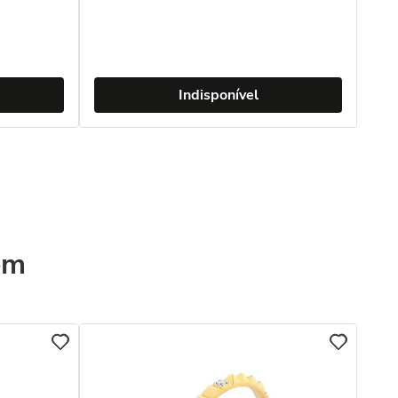
Indisponível
ém