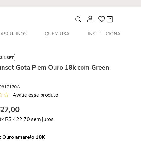
O que você procura?
ASCULINOS
QUEM USA
INSTITUCIONAL
SUNSET
unset Gota P em Ouro 18k com Green
9817170A
Avalie esse produto
227
,
00
0
x
R$
422
,
70
sem juros
:
Ouro amarelo 18K