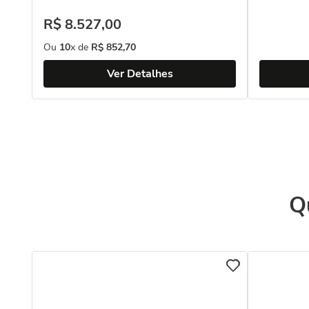
R$
8
.
527
,
00
Ou
10
x de
R$
852
,
70
Ver Detalhes
Q