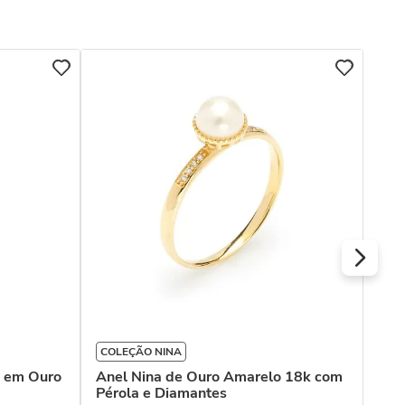
COL
Max
Ped
Bra
COLEÇÃO NINA
o em Ouro
Anel Nina de Ouro Amarelo 18k com
Pérola e Diamantes