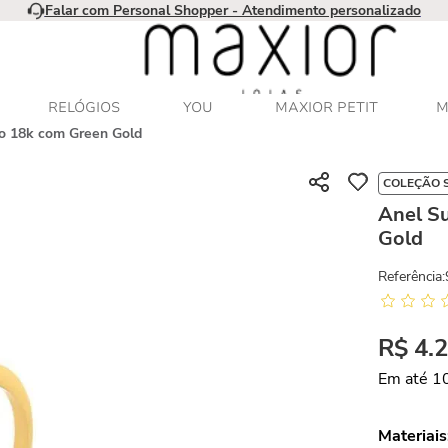
Falar com Personal Shopper - Atendimento personalizado
RELÓGIOS
YOU
MAXIOR PETIT
M
o 18k com Green Gold
COLEÇÃO 
Anel S
Gold
Referência
:
R$
4
.
Em até
1
Materiais