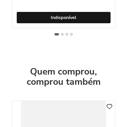
Indisponível
Quem comprou,
comprou também
C
8K
An
e 