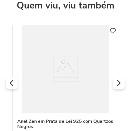
Quem viu, viu também
C
An
18
Anel Zen em Prata de Lei 925 com Quartzos
Negros