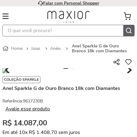
Falar com Personal Shopper
O que você procura?
Anel Sparkle G de Ouro
Joias
Anéis
Branco 18k com Diamantes
COLEÇÃO SPARKLE
Anel Sparkle G de Ouro Branco 18k com Diamantes
Referência
:
9617230B
Avalie esse produto
R$
14
.
087
,
00
Em até
10
x
R$
1
.
408
,
70
sem juros