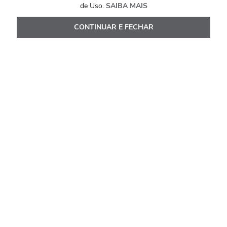
de Uso.
SAIBA MAIS
CONTINUAR E FECHAR
Avaliações
Carregando…
Faça login para escrever uma avaliação.
Mais recentes
Todos
Carregando avaliações…