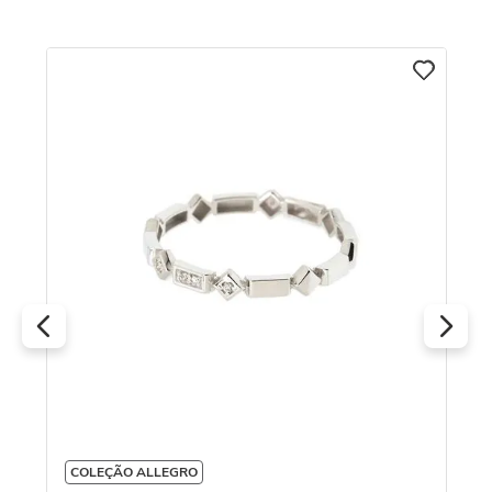
An
Ci
o
COLEÇÃO ALLEGRO