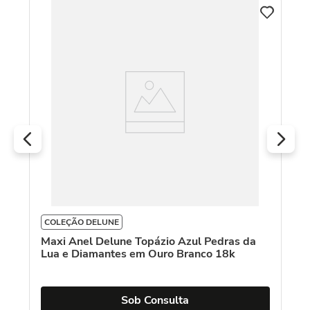
C
An
D
COLEÇÃO DELUNE
Maxi Anel Delune Topázio Azul Pedras da
Lua e Diamantes em Ouro Branco 18k
Sob Consulta