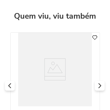
Quem viu, viu também
An
To
R
O