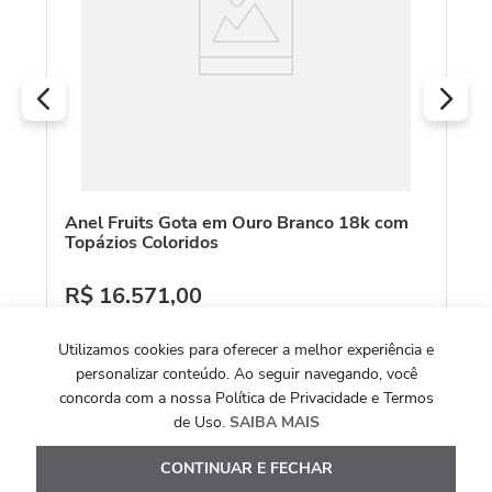
R
O
Anel Fruits Gota em Ouro Branco 18k com
Topázios Coloridos
R$
16
.
571
,
00
Ou
10
x de
R$
1
.
657
,
10
Utilizamos cookies para oferecer a melhor experiência e
Ver Detalhes
personalizar conteúdo. Ao seguir navegando, você
concorda com a nossa Política de Privacidade e Termos
de Uso.
SAIBA MAIS
CONTINUAR E FECHAR