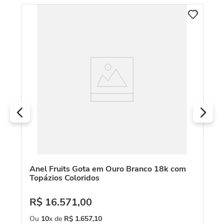
C
An
18
R
O
Anel Fruits Gota em Ouro Branco 18k com
Topázios Coloridos
lo
R$
16
.
571
,
00
Ou
10
x de
R$
1
.
657
,
10