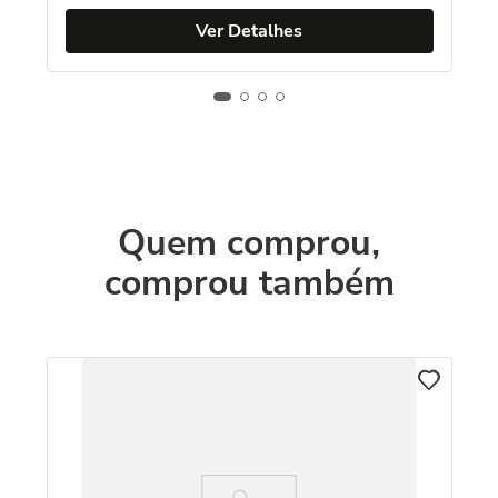
Ver Detalhes
Quem comprou,
comprou também
C
An
18