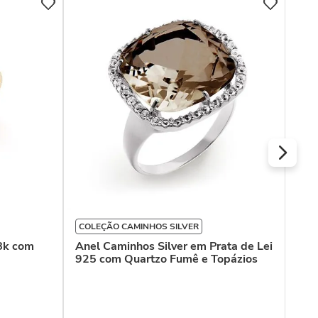
COL
Ane
com
COLEÇÃO CAMINHOS SILVER
8k com
Anel Caminhos Silver em Prata de Lei
925 com Quartzo Fumê e Topázios