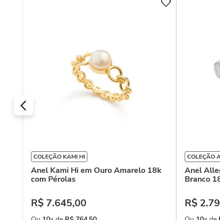
COLEÇÃO KAMI HI
COLEÇÃO 
Anel Kami Hi em Ouro Amarelo 18k
Anel Alle
com Pérolas
Branco 1
R$
7
.
645
,
00
R$
2
.
79
Ou
10
x de
R$
764
,
50
Ou
10
x de