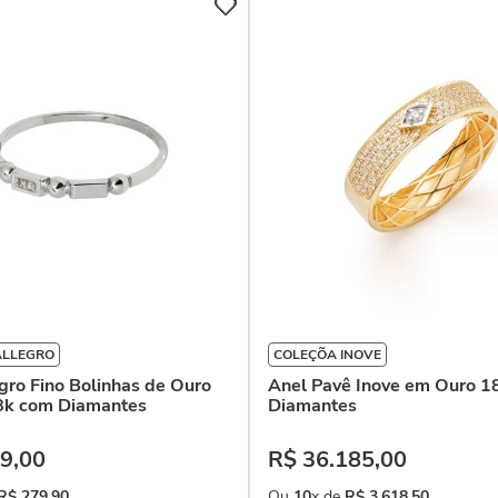
ALLEGRO
COLEÇÕA INOVE
gro Fino Bolinhas de Ouro
Anel Pavê Inove em Ouro 1
8k com Diamantes
Diamantes
9
,
00
R$
36
.
185
,
00
R$
279
,
90
Ou
10
x de
R$
3
.
618
,
50