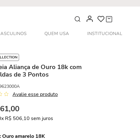
O que você procura?
ASCULINOS
QUEM USA
INSTITUCIONAL
LLECTION
eia Aliança de Ouro 18k com
ldas de 3 Pontos
9623000A
Avalie esse produto
061
,
00
0
x
R$
506
,
10
sem juros
:
Ouro amarelo 18K