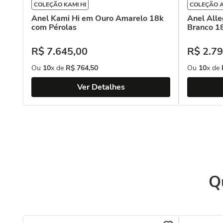
COLEÇÃO KAMI HI
COLEÇÃO 
Anel Kami Hi em Ouro Amarelo 18k
Anel Alle
com Pérolas
Branco 1
R$
7
.
645
,
00
R$
2
.
79
Ou
10
x de
R$
764
,
50
Ou
10
x de
Ver Detalhes
Q