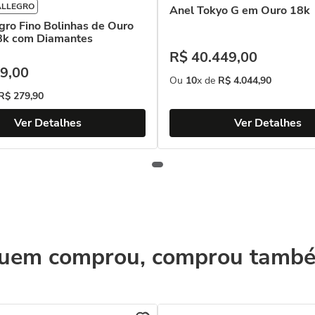
ALLEGRO
Anel Tokyo G em Ouro 18k
gro Fino Bolinhas de Ouro
8k com Diamantes
R$
40
.
449
,
00
9
,
00
Ou
10
x de
R$
4
.
044
,
90
R$
279
,
90
Ver Detalhes
Ver Detalhes
uem comprou, comprou tamb