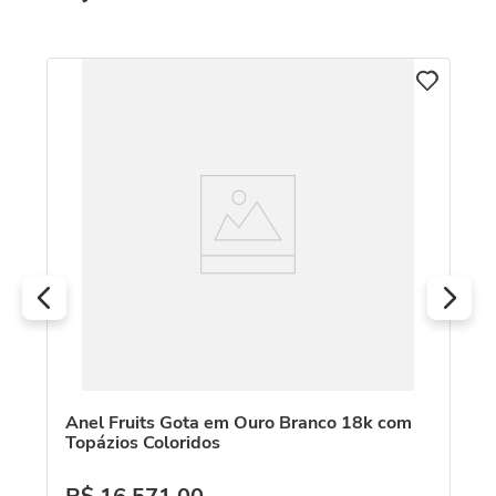
C
An
Mo
Anel Fruits Gota em Ouro Branco 18k com
Topázios Coloridos