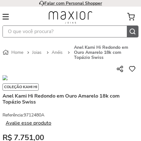
Falar com Personal Shopper
O que você procura?
Anel Kami Hi Redondo em
Joias
Anéis
Ouro Amarelo 18k com
Topázio Swiss
COLEÇÃO KAMI HI
Anel Kami Hi Redondo em Ouro Amarelo 18k com
Topázio Swiss
Referência
:
9712480A
Avalie esse produto
R$
7
.
751
,
00