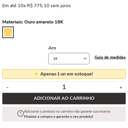
Em até
10
x
R$
775
,
10
sem juros
Materiais:
Ouro amarelo 18K
Aro
Guia de medidas
19
Apenas
1
un em estoque!
－
＋
ADICIONAR AO CARRINHO
Adicionar o produto no carrinho não garante sua reserva.
Finalize a compra e garanta o seu produto!