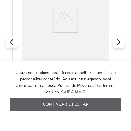
COLEÇÃO ALLEGRO
Utilizamos cookies para oferecer a melhor experiência e
Anel Allegro Fino Losangos de Ouro Branco
personalizar conteúdo. Ao seguir navegando, você
18k com Diamantes
concorda com a nossa Política de Privacidade e Termos
de Uso.
SAIBA MAIS
R$
4
.
205
,
00
CONTINUAR E FECHAR
Ou
10
x de
R$
420
,
50
Ver Detalhes