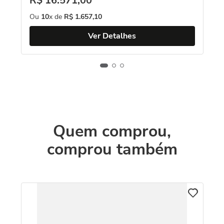
R$
16
.
571
,
00
Ou
10
x de
R$
1
.
657
,
10
Ver Detalhes
Quem comprou,
comprou também
An