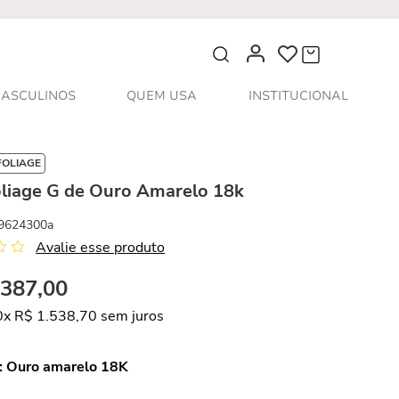
O que você procura?
ASCULINOS
QUEM USA
INSTITUCIONAL
FOLIAGE
oliage G de Ouro Amarelo 18k
9624300a
Avalie esse produto
.
387
,
00
0
x
R$
1
.
538
,
70
sem juros
:
Ouro amarelo 18K