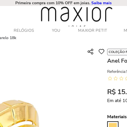
Primeira compra com 10% OFF em joias.
Saiba mais
RELÓGIOS
YOU
MAXIOR PETIT
M
arelo 18k
COLEÇÃO 
Anel F
Referência
:
R$
15
Em até
1
Materiais