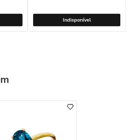
Indisponível
ém