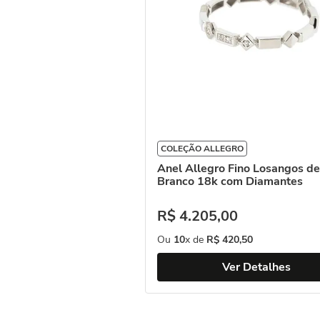
COLEÇÃO ALLEGRO
Anel Allegro Fino Losangos d
Branco 18k com Diamantes
R$
4
.
205
,
00
Ou
10
x de
R$
420
,
50
Ver Detalhes