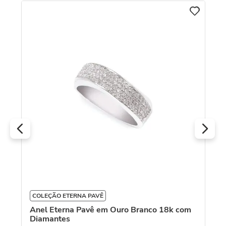
C
8k
An
Pé
R
O
COLEÇÃO ETERNA PAVÊ
Anel Eterna Pavê em Ouro Branco 18k com
Diamantes