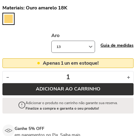
Materiais:
Ouro amarelo 18K
Aro
Guia de medidas
13
Apenas
1
un em estoque!
－
＋
ADICIONAR AO CARRINHO
Adicionar o produto no carrinho não garante sua reserva.
Finalize a compra e garanta o seu produto!
Ganhe 5% OFF
em pagamentos no Pix.
Saiba mais