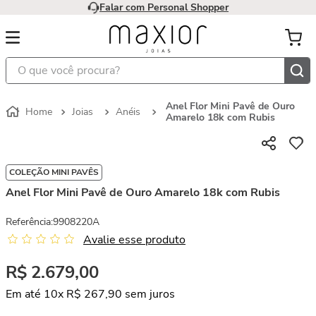
Falar com Personal Shopper
O que você procura?
Anel Flor Mini Pavê de Ouro
Joias
Anéis
Amarelo 18k com Rubis
COLEÇÃO MINI PAVÊS
Anel Flor Mini Pavê de Ouro Amarelo 18k com Rubis
Referência
:
9908220A
Avalie esse produto
R$
2
.
679
,
00
Em até
10
x
R$
267
,
90
sem juros