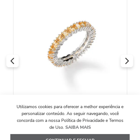
C
An
Pé
Utilizamos cookies para oferecer a melhor experiência e
Anel Fruits em Ouro Branco 18k com
Topázios Amarelos
personalizar conteúdo. Ao seguir navegando, você
R
concorda com a nossa Política de Privacidade e Termos
O
R$
12
.
887
,
00
de Uso.
SAIBA MAIS
Ou
10
x de
R$
1
.
288
,
70