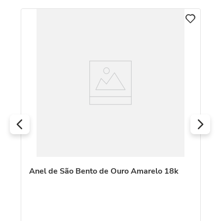
An
To
Anel de São Bento de Ouro Amarelo 18k