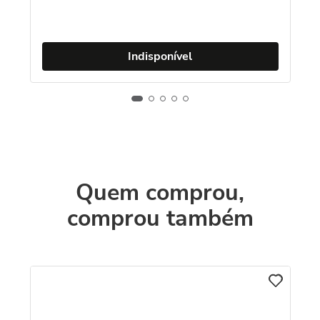
Indisponível
Quem comprou,
comprou também
An
N