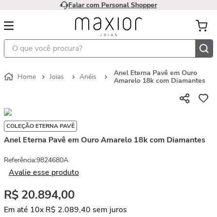
Falar com Personal Shopper
O que você procura?
Anel Eterna Pavê em Ouro
Joias
Anéis
Amarelo 18k com Diamantes
COLEÇÃO ETERNA PAVÊ
Anel Eterna Pavê em Ouro Amarelo 18k com Diamantes
Referência
:
9824680A
Avalie esse produto
R$
20
.
894
,
00
Em até
10
x
R$
2
.
089
,
40
sem juros