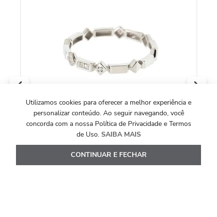
Utilizamos cookies para oferecer a melhor experiência e
personalizar conteúdo. Ao seguir navegando, você
concorda com a nossa Política de Privacidade e Termos
de Uso.
SAIBA MAIS
COLEÇÃO ALLEGRO
CONTINUAR E FECHAR
Anel Allegro Fino Losangos de Ouro Branco
18k com Diamantes
R$
4
.
205
,
00
Ou
10
x de
R$
420
,
50