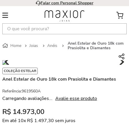
Falar com Personal Shopper
Anel Estelar de Ouro 18k com
Joias
Anéis
Prasiolita e Diamantes
COLEÇÃO ESTELAR
Anel Estelar de Ouro 18k com Prasiolita e Diamantes
Referência
:
9619560A
Carregando avaliações...
Avalie esse produto
R$
14
.
973
,
00
Em até
10
x
R$
1
.
497
,
30
sem juros