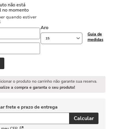
uto não está
el no momento
er quando estiver
l
Aro
Guia de
15
medidas
icionar o produto no carrinho não garante sua reserva.
nalize a compra e garanta o seu produto!
i meu CEP