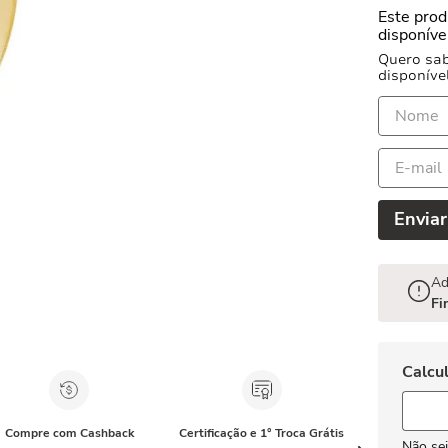
Este prod
disponív
Quero sab
disponíve
Enviar
Ad
Fi
Compre com Cashback
Certificação e 1° Troca Grátis
Não se