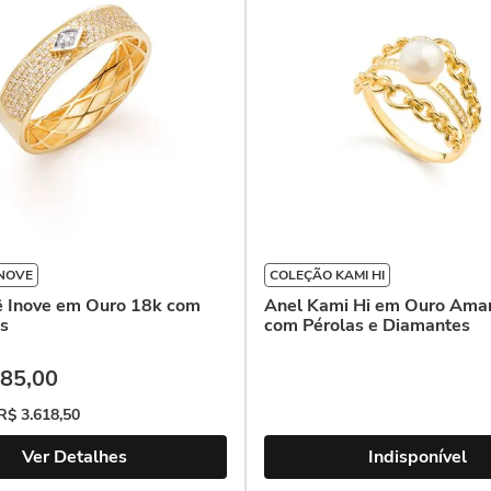
INOVE
COLEÇÃO KAMI HI
ê Inove em Ouro 18k com
Anel Kami Hi em Ouro Ama
s
com Pérolas e Diamantes
85
,
00
R$
3
.
618
,
50
Ver Detalhes
Indisponível