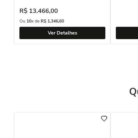
R$
13
.
466
,
00
Ou
10
x de
R$
1
.
346
,
60
Ver Detalhes
Q
ola