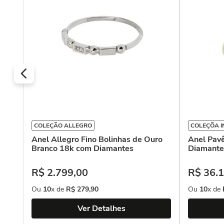
COLEÇÃO ALLEGRO
COLEÇÕA 
Anel Allegro Fino Bolinhas de Ouro
Anel Pav
Branco 18k com Diamantes
Diamante
R$
2
.
799
,
00
R$
36
.
1
Ou
10
x de
R$
279
,
90
Ou
10
x de
Ver Detalhes