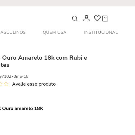
O que você procura?
ASCULINOS
QUEM USA
INSTITUCIONAL
e Ouro Amarelo 18k com Rubi e
tes
9710270ma-15
Avalie esse produto
:
Ouro amarelo 18K