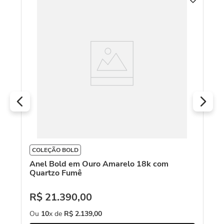
C
An
18
R
O
COLEÇÃO BOLD
Anel Bold em Ouro Amarelo 18k com
Quartzo Fumê
R$
21
.
390
,
00
Ou
10
x de
R$
2
.
139
,
00