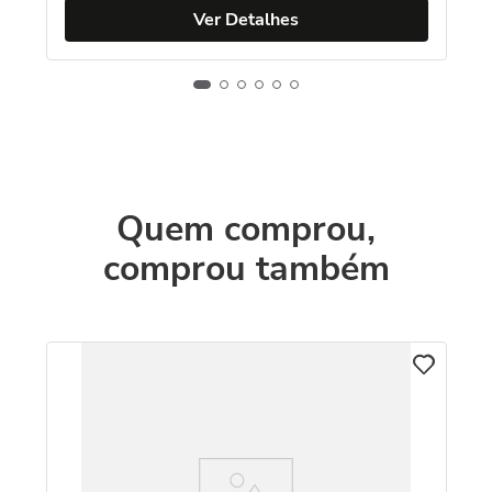
Ver Detalhes
Quem comprou,
comprou também
An
Ci
8K