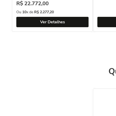
R$
22
.
772
,
00
Ou
10
x de
R$
2
.
277
,
20
Ver Detalhes
Q