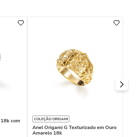
COL
Ane
Pér
COLEÇÃO ORIGAMI
o 18k com
Anel Origami G Texturizado em Ouro
Amarelo 18k