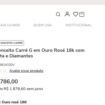
O que você procura?
ASCULINOS
QUEM USA
INSTITUCIONAL
CONCEITO CARRÉ
onceito Carré G em Ouro Rosé 18k com
ita e Diamantes
9824330V
Avalie esse produto
.
786
,
00
0
x
R$
1
.
878
,
60
sem juros
:
Ouro rosé 18K