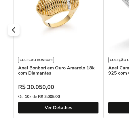
COLECAO BONBORI
COLEÇÃO C
Anel Bonbori em Ouro Amarelo 18k
Anel Cami
com Diamantes
925 com 
R$
30
.
050
,
00
Ou
10
x de
R$
3
.
005
,
00
Ver Detalhes