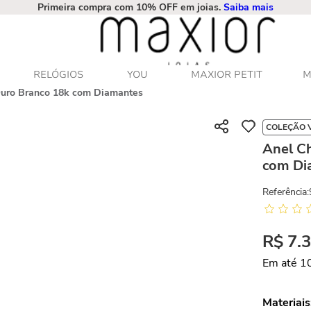
Primeira compra com 10% OFF em joias.
Saiba mais
RELÓGIOS
YOU
MAXIOR PETIT
M
Ouro Branco 18k com Diamantes
COLEÇÃO 
Anel C
com Di
Referência
:
R$
7
.
Em até
1
Materiais