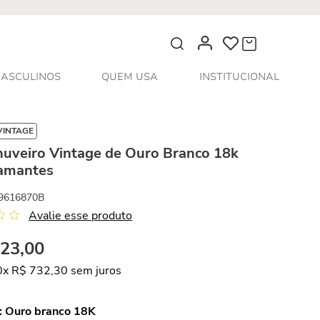
O que você procura?
ASCULINOS
QUEM USA
INSTITUCIONAL
VINTAGE
huveiro Vintage de Ouro Branco 18k
amantes
9616870B
Avalie esse produto
323
,
00
0
x
R$
732
,
30
sem juros
:
Ouro branco 18K