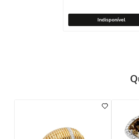
Indisponível
Q
ola