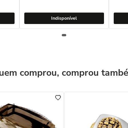
Indisponível
uem comprou, comprou tamb